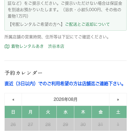
証など）をご提示ください。ご提示いただけない場合は保証金
を別途お預かりいたします。（浴衣・小紋5,000円、その他の
着物1万円）
【宅配レンタルご希望の方へ】
ご配送とご返却について
所属店舗の営業時間、住所等は下記にてご確認ください。
着物レンタルあき 渋谷本店
予約カレンダー
直近（3日以内）でのご利用希望の方は店舗迄ご連絡下さい。
«
2026年08月
»
日
月
火
水
木
金
土
26
27
28
29
30
31
1