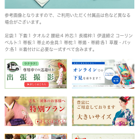
参考画像となりますので、ご利用いただく付属品は色など異なる
場合がございます。
足袋:1 下着:1 タオル:2 腰紐:4 衿芯:1 長襦袢:1 伊達締:2 コーリン
ベルト:1 帯板:1 帯止め金具:1 帯枕:1 帯揚・帯締:各1 草履・バッ
ク:各1 ※着付けに必要な一式すべて含みます。