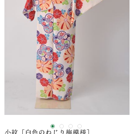
小紋［白色のねじり梅模様］