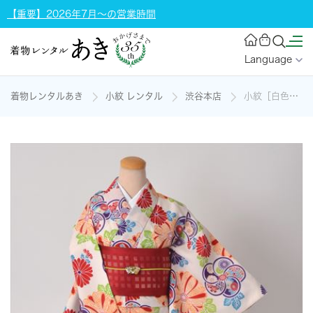
【重要】2026年7月～の営業時間
Language
着物レンタルあき
小紋 レンタル
渋谷本店
小紋［白色のねじり梅模様］の着物レンタル