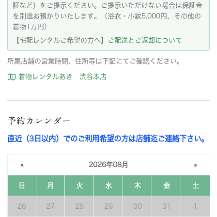
証など）をご提示ください。ご提示いただけない場合は保証金
を別途お預かりいたします。（浴衣・小紋5,000円、その他の
着物1万円）
【宅配レンタルご希望の方へ】
ご配送とご返却について
所属店舗の営業時間、住所等は下記にてご確認ください。
着物レンタルあき 渋谷本店
予約カレンダー
直近（3日以内）でのご利用希望の方は店舗迄ご連絡下さい。
«
2026年08月
»
日
月
火
水
木
金
土
26
27
28
29
30
31
1