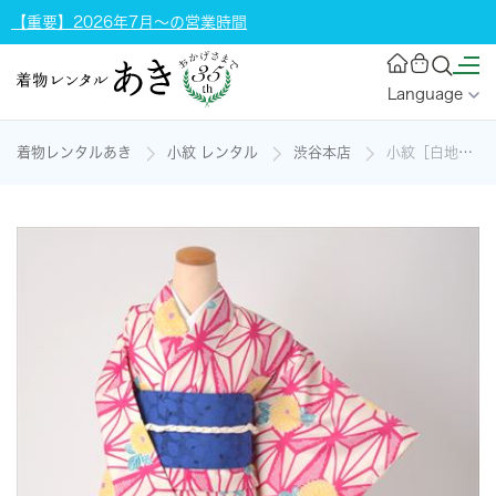
【重要】2026年7月～の営業時間
Language
着物レンタルあき
小紋 レンタル
渋谷本店
小紋［白地の麻の葉模様］の着物レンタル