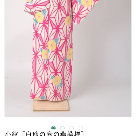
小紋［白地の麻の葉模様］