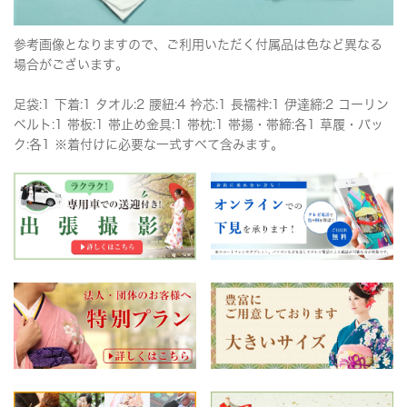
参考画像となりますので、ご利用いただく付属品は色など異なる
場合がございます。
足袋:1 下着:1 タオル:2 腰紐:4 衿芯:1 長襦袢:1 伊達締:2 コーリン
ベルト:1 帯板:1 帯止め金具:1 帯枕:1 帯揚・帯締:各1 草履・バッ
ク:各1 ※着付けに必要な一式すべて含みます。