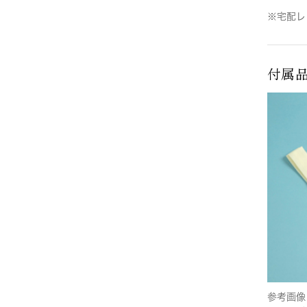
※宅配レ
付属
参考画像