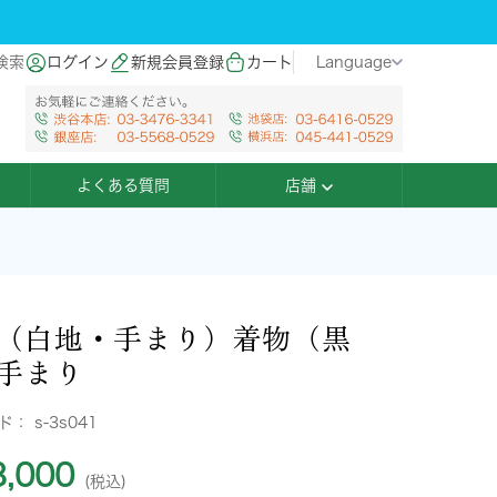
検索
ログイン
新規会員登録
カート
Language
よくある質問
店舗
（白地・手まり）着物（黒
手まり
ード：
s-3s041
,000
(税込)