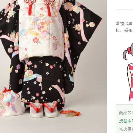
着物は黒
に、被布
商品の
渋谷本店:
※火曜