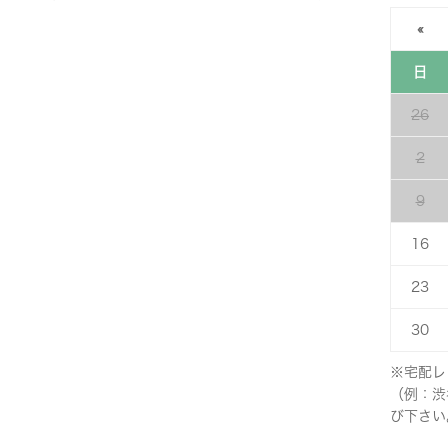
«
日
26
2
9
16
23
30
※宅配レ
（例：渋
び下さい