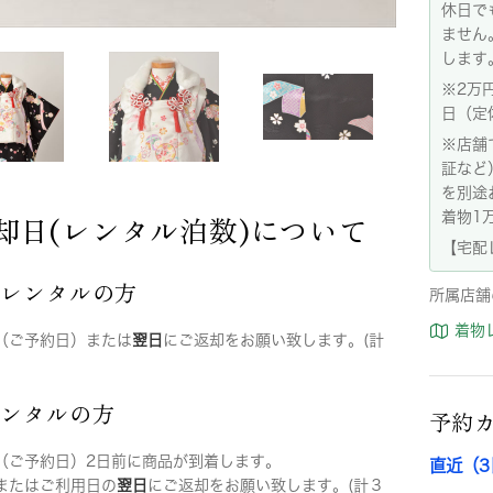
休日で
ません
します
※2万
日（定
※店舗
証など
を別途
着物1
却日(レンタル泊数)について
【宅配
店レンタルの方
所属店舗
着物
（ご予約日）または
翌日
にご返却をお願い致します。(計
レンタルの方
予約
（ご予約日）2日前に商品が到着します。
直近（
またはご利用日の
翌日
にご返却をお願い致します。(計３