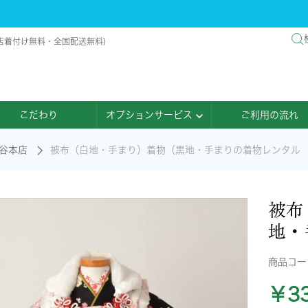
店着付け無料・全国配送無料)
こだわり
オプションサービス
ご利用の流れ
谷本店
被布（白地・手まり）着物（黒地・手まりの着物レンタル
被布
地・
商品コ
￥33