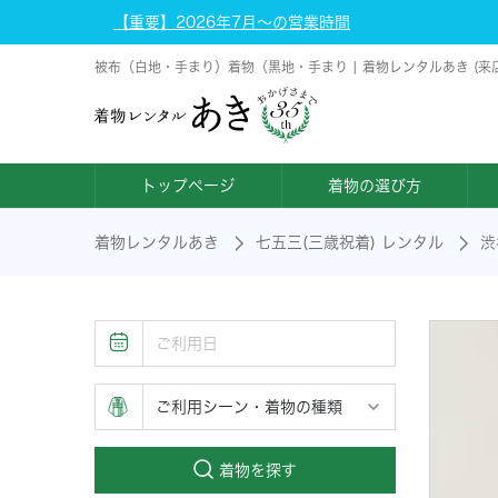
【重要】2026年7月～の営業時間
被布（白地・手まり）着物（黒地・手まり | 着物レンタルあき (来
トップページ
着物の選び方
着物レンタルあき
七五三(三歳祝着) レンタル
渋
着物を探す