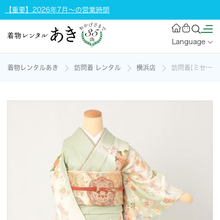
【重要】2026年7月～の営業時間
Language
着物レンタルあき
訪問着 レンタル
横浜店
訪問着[ミセスの本格派礼装]の着物レンタル