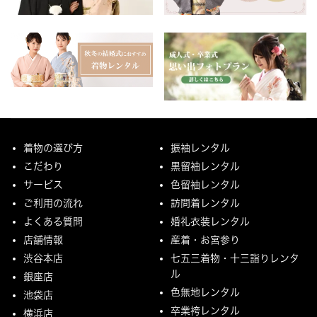
着物の選び方
振袖レンタル
こだわり
黒留袖レンタル
サービス
色留袖レンタル
ご利用の流れ
訪問着レンタル
よくある質問
婚礼衣装レンタル
店舗情報
産着・お宮参り
渋谷本店
七五三着物・十三詣りレンタ
ル
銀座店
色無地レンタル
池袋店
卒業袴レンタル
横浜店