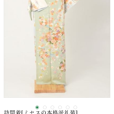
訪問着[ミセスの本格派礼装]