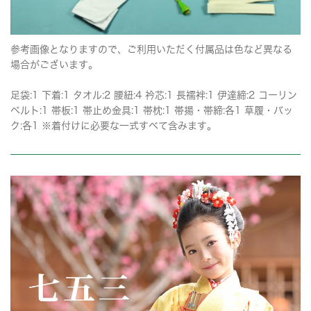
参考画像となりますので、ご利用いただく付属品は色など異なる
場合がございます。
足袋:1 下着:1 タオル:2 腰紐:4 衿芯:1 長襦袢:1 伊達締:2 コーリン
ベルト:1 帯板:1 帯止め金具:1 帯枕:1 帯揚・帯締:各1 草履・バッ
ク:各1 ※着付けに必要な一式すべて含みます。