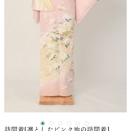
訪問着[凛としたピンク地の訪問着]