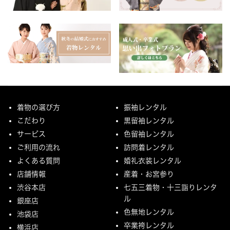
着物の選び方
振袖レンタル
こだわり
黒留袖レンタル
サービス
色留袖レンタル
ご利用の流れ
訪問着レンタル
よくある質問
婚礼衣装レンタル
店舗情報
産着・お宮参り
渋谷本店
七五三着物・十三詣りレンタ
ル
銀座店
色無地レンタル
池袋店
卒業袴レンタル
横浜店