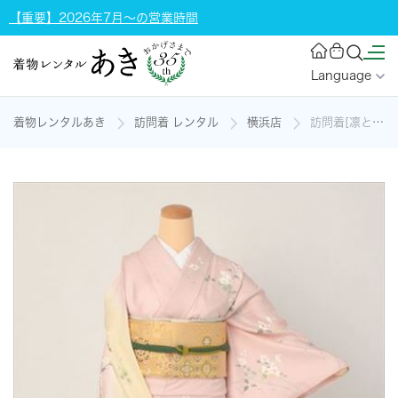
【重要】2026年7月～の営業時間
Language
着物レンタルあき
訪問着 レンタル
横浜店
訪問着[凛としたピンク地の訪問着]の着物レンタル