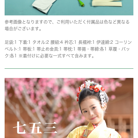
参考画像となりますので、ご利用いただく付属品は色など異なる
場合がございます。
足袋:1 下着:1 タオル:2 腰紐:4 衿芯:1 長襦袢:1 伊達締:2 コーリン
ベルト:1 帯板:1 帯止め金具:1 帯枕:1 帯揚・帯締:各1 草履・バッ
ク:各1 ※着付けに必要な一式すべて含みます。