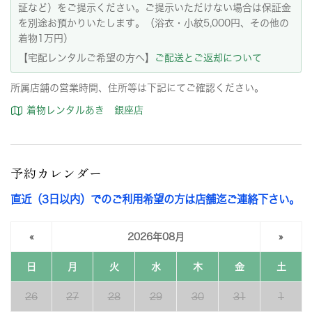
証など）をご提示ください。ご提示いただけない場合は保証金
を別途お預かりいたします。（浴衣・小紋5,000円、その他の
着物1万円）
【宅配レンタルご希望の方へ】
ご配送とご返却について
所属店舗の営業時間、住所等は下記にてご確認ください。
着物レンタルあき 銀座店
予約カレンダー
直近（3日以内）でのご利用希望の方は店舗迄ご連絡下さい。
«
2026年08月
»
日
月
火
水
木
金
土
26
27
28
29
30
31
1