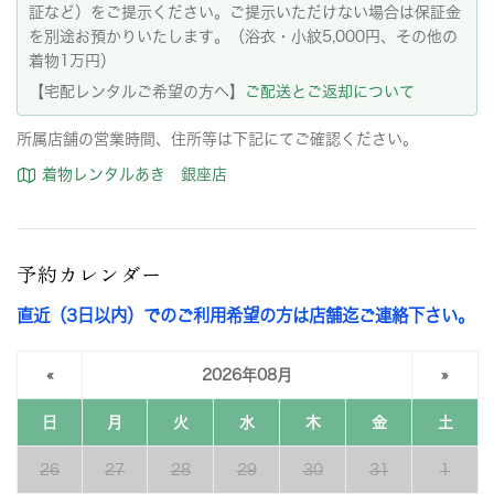
証など）をご提示ください。ご提示いただけない場合は保証金
を別途お預かりいたします。（浴衣・小紋5,000円、その他の
着物1万円）
【宅配レンタルご希望の方へ】
ご配送とご返却について
所属店舗の営業時間、住所等は下記にてご確認ください。
着物レンタルあき 銀座店
予約カレンダー
直近（3日以内）でのご利用希望の方は店舗迄ご連絡下さい。
«
2026年08月
»
日
月
火
水
木
金
土
26
27
28
29
30
31
1