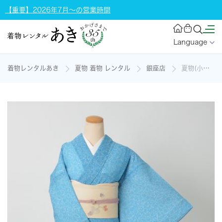
【重要】2026年7月～の営業時間
Language
着物レンタルあき
夏物 着物 レンタル
銀座店
夏物(小紋・名古屋帯)の着物レンタル