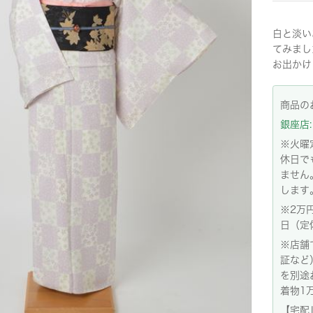
白と淡い
てみまし
お出かけ
商品の
銀座店: 
※火曜
休日で
ません
します
※2万
日（定
※店舗
証など
を別途
着物1
【宅配