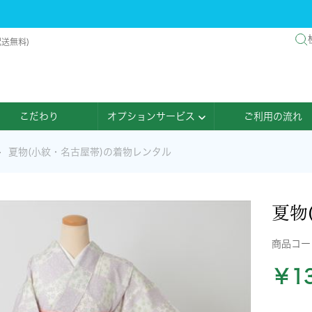
配送無料)
こだわり
オプションサービス
ご利用の流れ
夏物(小紋・名古屋帯)の着物レンタル
夏物
商品コ
￥13