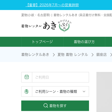
【重要】2026年7月～の営業時間
夏物(小紋・名古屋帯) | 着物レンタルあき (来店着付け無料・全国
トップページ
着物の選び方
着物レンタルあき
夏物 着物 レンタル
銀座店
着物を探す