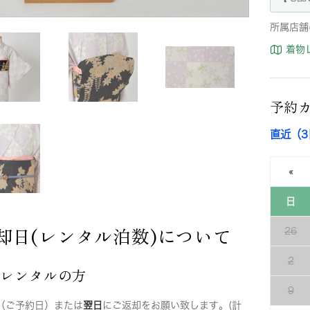
所属店舗
着物
予約
直近（
«
日
却日(レンタル泊数)について
26
2
店レンタルの方
9
（ご予約日）または
翌日
にご返却をお願い致します。(計