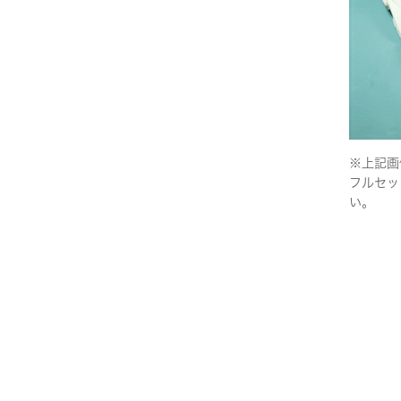
※上記画
フルセッ
い。