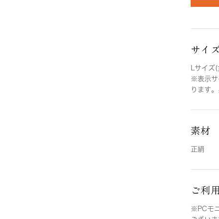
サイ
Lサイズ(
※表示サ
ります。
素材
正絹
ご利
※PCモ