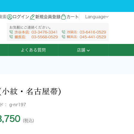
検索
ログイン
新規会員登録
カート
Language
よくある質問
店舗
(小紋・名古屋帯)
ード：
g-nr197
,750
(税込)