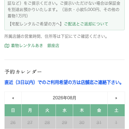
証など）をご提示ください。ご提示いただけない場合は保証金
を別途お預かりいたします。（浴衣・小紋5,000円、その他の
着物1万円）
【宅配レンタルご希望の方へ】
ご配送とご返却について
所属店舗の営業時間、住所等は下記にてご確認ください。
着物レンタルあき 銀座店
予約カレンダー
直近（3日以内）でのご利用希望の方は店舗迄ご連絡下さい。
«
2026年08月
»
日
月
火
水
木
金
土
26
27
28
29
30
31
1