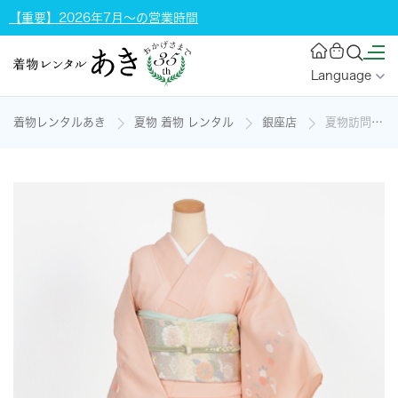
【重要】2026年7月～の営業時間
Language
着物レンタルあき
夏物 着物 レンタル
銀座店
夏物訪問着[絽・サーモンピンク]の着物レンタル