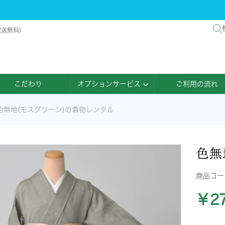
配送無料)
こだわり
オプションサービス
ご利用の流れ
色無地(モスグリーン)の着物レンタル
色無
商品コ
￥27