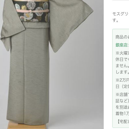
モスグリ
す。
商品の
銀座店: 
※火曜
休日で
ません
します
※2万
日（定
※店舗
証など
を別途
着物1
【宅配