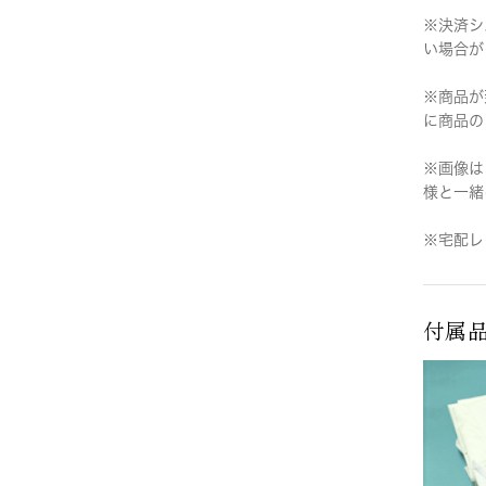
※決済シ
い場合が
※商品が
に商品の
※画像は
様と一緒
※宅配レ
付属