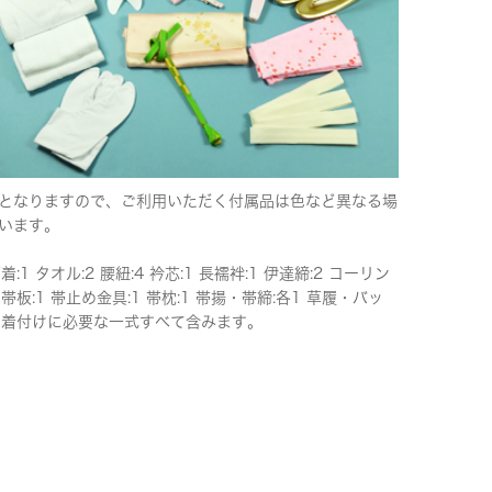
となりますので、ご利用いただく付属品は色など異なる場
います。
下着:1 タオル:2 腰紐:4 衿芯:1 長襦袢:1 伊達締:2 コーリン
 帯板:1 帯止め金具:1 帯枕:1 帯揚・帯締:各1 草履・バッ
 ※着付けに必要な一式すべて含みます。