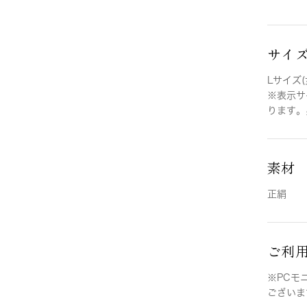
サイ
Lサイズ(
※表示サ
ります。
素材
正絹
ご利
※PCモ
ございま