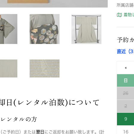
所属店舗
着物
予約
直近（
«
日
26
却日(レンタル泊数)について
2
店レンタルの方
9
（ご予約日）または
翌日
にご返却をお願い致します。(計
16