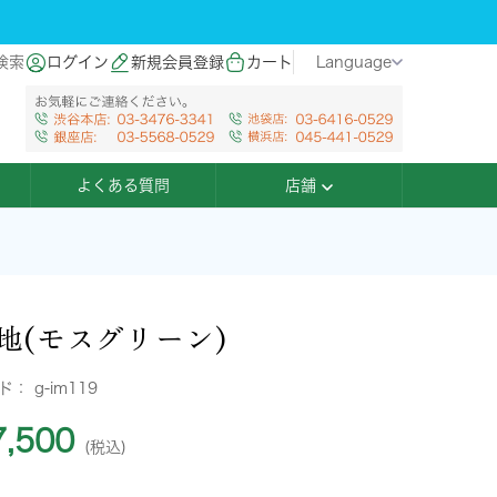
検索
ログイン
新規会員登録
カート
Language
よくある質問
店舗
地(モスグリーン)
ード：
g-im119
,500
(税込)