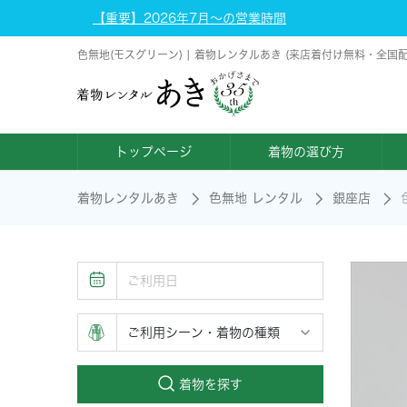
【重要】2026年7月～の営業時間
色無地(モスグリーン) | 着物レンタルあき (来店着付け無料・全国
トップページ
着物の選び方
着物レンタルあき
色無地 レンタル
銀座店
着物を探す