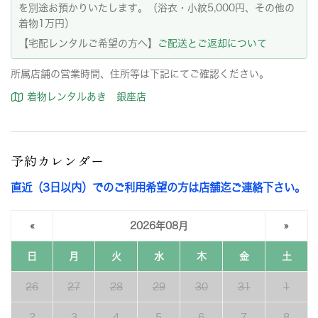
を別途お預かりいたします。（浴衣・小紋5,000円、その他の
着物1万円）
【宅配レンタルご希望の方へ】
ご配送とご返却について
所属店舗の営業時間、住所等は下記にてご確認ください。
着物レンタルあき 銀座店
予約カレンダー
直近（3日以内）でのご利用希望の方は店舗迄ご連絡下さい。
«
2026年08月
»
日
月
火
水
木
金
土
26
27
28
29
30
31
1
2
3
4
5
6
7
8