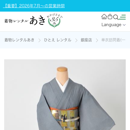
【重要】2026年7月～の営業時間
Language
着物レンタルあき
ひとえ レンタル
銀座店
単衣訪問着(グレー地・鮫小紋)の着物レンタル