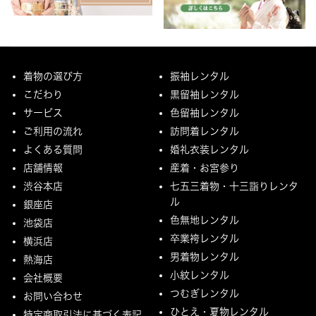
着物の選び方
振袖レンタル
こだわり
黒留袖レンタル
サービス
色留袖レンタル
ご利用の流れ
訪問着レンタル
よくある質問
婚礼衣装レンタル
店舗情報
産着・お宮参り
渋谷本店
七五三着物・十三詣りレンタ
ル
銀座店
色無地レンタル
池袋店
卒業袴レンタル
横浜店
男着物レンタル
熱海店
小紋レンタル
会社概要
つむぎレンタル
お問い合わせ
ひとえ・夏物レンタル
特定商取引法に基づく表記