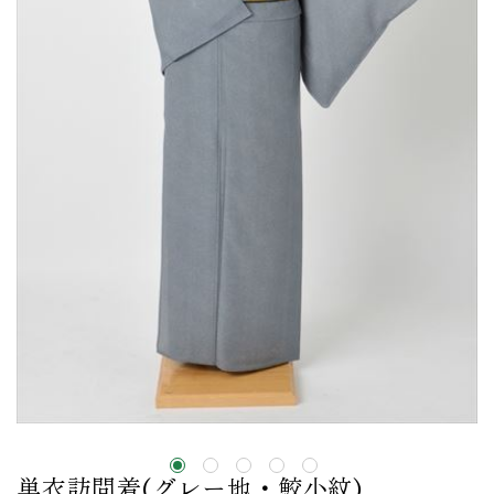
単衣訪問着(グレー地・鮫小紋)