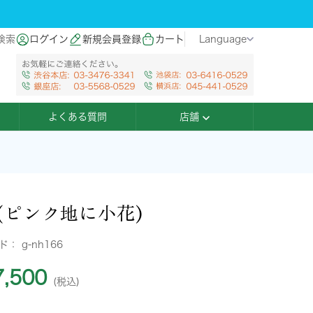
検索
ログイン
新規会員登録
カート
Language
よくある質問
店舗
(ピンク地に小花)
ード：
g-nh166
,500
(税込)