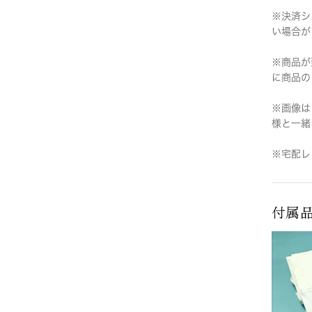
※決済シ
い場合が
※商品が
に商品の
※画像は
様と一緒
※宅配レ
付属