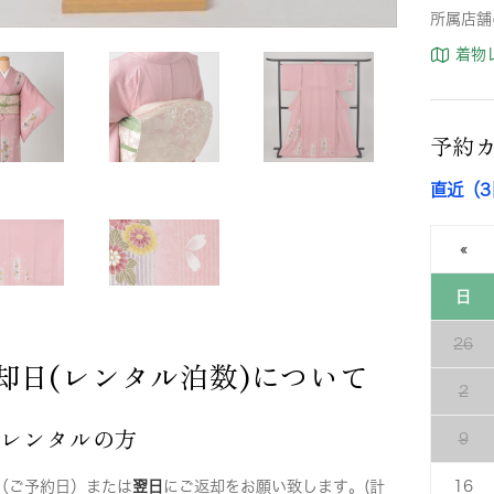
所属店舗
着物
予約
直近（
«
日
26
却日(レンタル泊数)について
2
店レンタルの方
9
（ご予約日）または
翌日
にご返却をお願い致します。(計
16