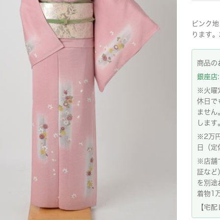
ピンク地
ります。
商品の
銀座店: 
※火曜
休日で
ません
します
※2万
日（定
※店舗
証など
を別途
着物1
【宅配