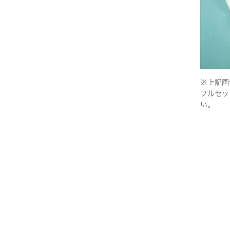
※上記画
フルセッ
い。