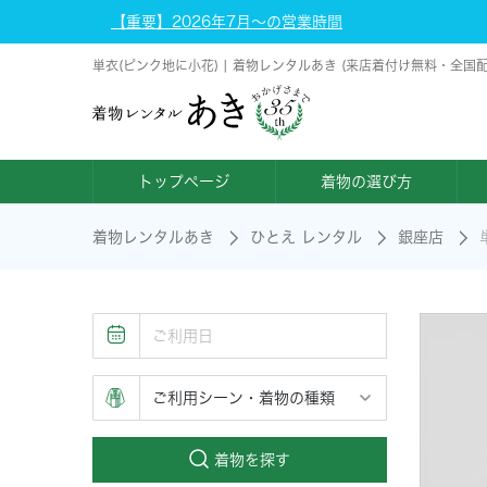
【重要】2026年7月～の営業時間
単衣(ピンク地に小花) | 着物レンタルあき (来店着付け無料・全国
トップページ
着物の選び方
着物レンタルあき
ひとえ レンタル
銀座店
着物を探す