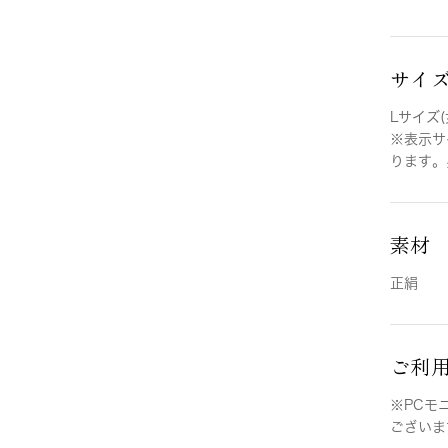
サイ
Lサイズ(
※表示サ
ります。
素材
正絹
ご利
※PCモ
ございま