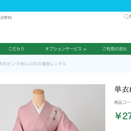
配送無料)
こだわり
オプションサービス
ご利用の流れ
単衣(ピンク地に小花)の着物レンタル
単衣
商品コ
￥27