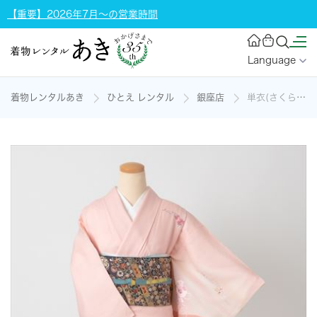
【重要】2026年7月～の営業時間
Language
着物レンタルあき
ひとえ レンタル
銀座店
単衣(さくら色の濃淡)の着物レンタル