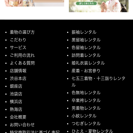
着物の選び方
振袖レンタル
こだわり
黒留袖レンタル
サービス
色留袖レンタル
ご利用の流れ
訪問着レンタル
よくある質問
婚礼衣装レンタル
店舗情報
産着・お宮参り
渋谷本店
七五三着物・十三詣りレンタ
ル
銀座店
色無地レンタル
池袋店
卒業袴レンタル
横浜店
男着物レンタル
熱海店
小紋レンタル
会社概要
つむぎレンタル
お問い合わせ
ひとえ・夏物レンタル
特定商取引法に基づく表記