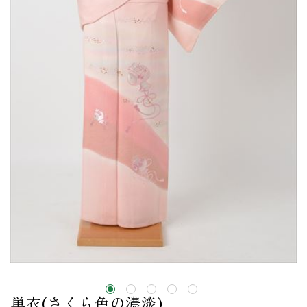
単衣(さくら色の濃淡)