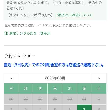
を別途お預かりいたします。（浴衣・小紋5,000円、その他の
着物1万円）
【宅配レンタルご希望の方へ】
ご配送とご返却について
所属店舗の営業時間、住所等は下記にてご確認ください。
着物レンタルあき 銀座店
予約カレンダー
直近（3日以内）でのご利用希望の方は店舗迄ご連絡下さい。
«
2026年08月
»
日
月
火
水
木
金
土
26
27
28
29
30
31
1
2
3
4
5
6
7
8