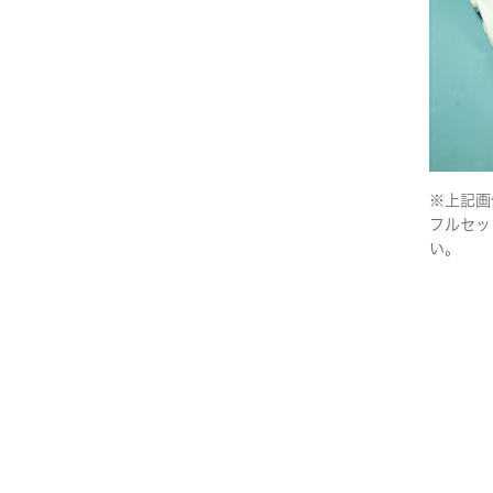
※上記画
フルセッ
い。