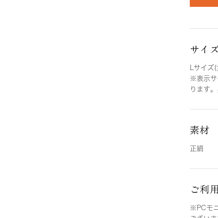
サイ
Lサイズ(
※表示サ
ります。
素材
正絹
ご利
※PCモ