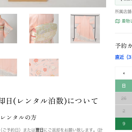
所属店舗
着物
予約
直近（
«
日
却日(レンタル泊数)について
26
2
店レンタルの方
9
（ご予約日）または
翌日
にご返却をお願い致します。(計