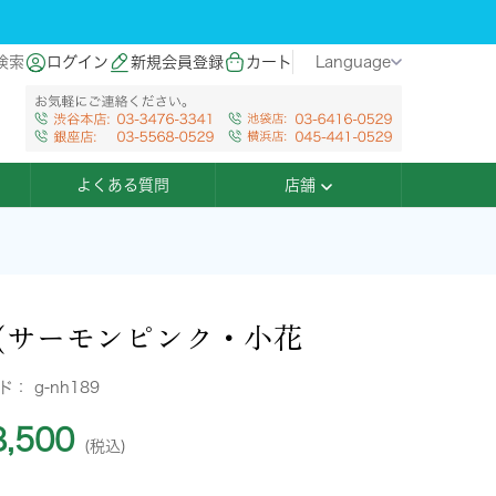
検索
ログイン
新規会員登録
カート
Language
よくある質問
店舗
(サーモンピンク・小花
ード：
g-nh189
,500
(税込)