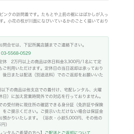
ピンクの訪問着です。たもとや上前の裾にはぼかしが入っ
す。小花の枝が川面になびいているかのごとく描いており
お問合せは、下記所属店舗までご連絡下さい。
03-5568-0529
定休 2万円以上の商品は休日料金3,300円/1名にて定
もご利用いただけます。定休日の当日返却は承っており
。後日または配送（別途送料）でのご返却をお願いいた
。
円以下の商品は他支店での着付け、宅配レンタル、火曜
休日）に加え営業時間外での対応を行っておりません。
での受付時に現住所の確認できる身分証（免許証や保険
）をご提示ください。ご提示いただけない場合は保証金
お預かりいたします。（浴衣・小紋5,000円、その他の
万円）
レンタルご希望の方へ】
ご配送とご返却について