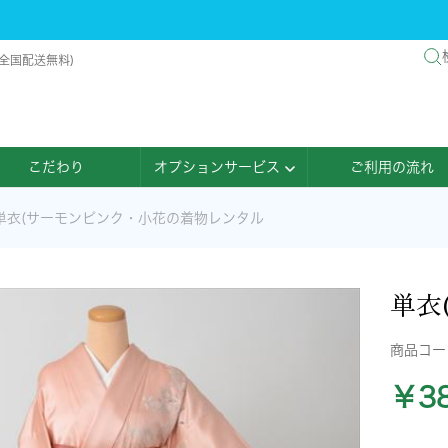
全国配送無料)
こだわり
オプションサービス
ご利用の流れ
単衣(サーモンピンク・小花の着物レンタル
単衣
商品コ
￥38