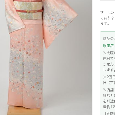
サーモン
ておりま
ます。
商品の
銀座店: 
※火曜
休日で
ません
します
※2万
日（定
※店舗
証など
を別途
着物1
【宅配