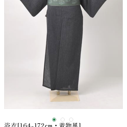
浴衣[164-172cm・着物風]