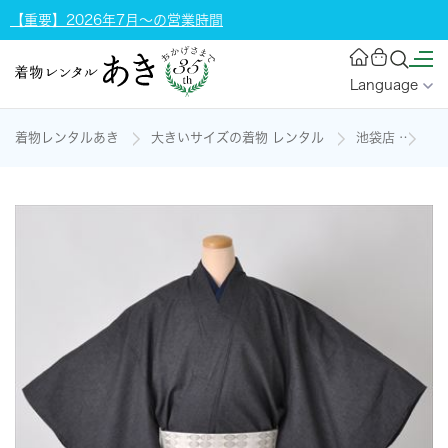
【重要】2026年7月～の営業時間
Language
着物レンタルあき
大きいサイズの着物 レンタル
池袋店
浴