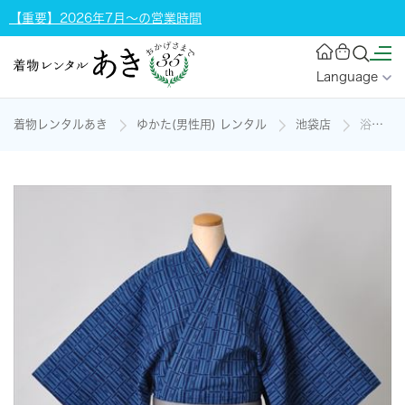
【重要】2026年7月～の営業時間
Language
着物レンタルあき
ゆかた(男性用) レンタル
池袋店
浴衣[165-173cm・藍色]の着物レンタル