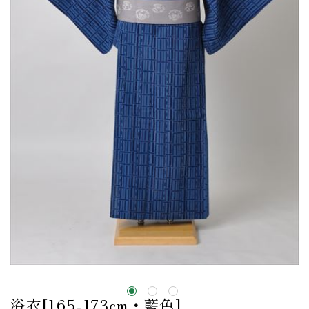
浴衣[165-173cm・藍色]