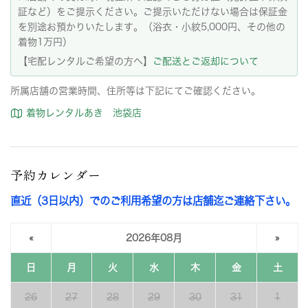
証など）をご提示ください。ご提示いただけない場合は保証金
を別途お預かりいたします。（浴衣・小紋5,000円、その他の
着物1万円）
【宅配レンタルご希望の方へ】
ご配送とご返却について
所属店舗の営業時間、住所等は下記にてご確認ください。
着物レンタルあき 池袋店
予約カレンダー
直近（3日以内）でのご利用希望の方は店舗迄ご連絡下さい。
«
2026年08月
»
日
月
火
水
木
金
土
26
27
28
29
30
31
1