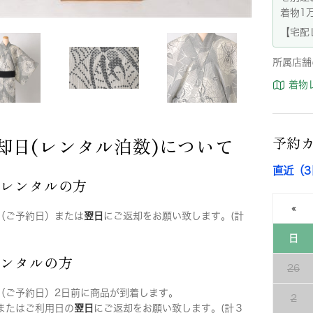
着物1
【宅配
所属店舗
着物
却日(レンタル泊数)について
予約
直近（
店レンタルの方
«
（ご予約日）または
翌日
にご返却をお願い致します。(計
日
レンタルの方
26
（ご予約日）2日前に商品が到着します。
2
またはご利用日の
翌日
にご返却をお願い致します。(計３