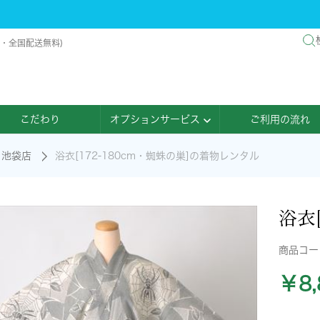
料・全国配送無料)
こだわり
オプションサービス
ご利用の流れ
池袋店
浴衣[172-180cm・蜘蛛の巣]の着物レンタル
浴衣[
商品コ
￥8,