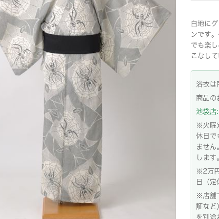
白地にグ
ンです。
でも楽し
こなして
浴衣は
商品の
池袋店: 
※火曜
休日で
ません
します
※2万
日（定
※店舗
証など
を別途