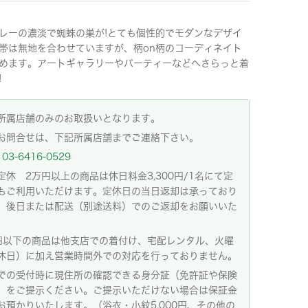
レーの濃淡で蜘蛛の巣が!とても個性的でモダンなデザイ
帯は無地を合わせていますが、柄on柄のコーディネイト
めます。アートギャラリーやパーティーなどへさらっと着
!
所属店舗のみのお取扱いとなります。
お問合せは、下記所属店舗までご連絡下さい。
03-6416-0529
定休 2万円以上の商品は休日料金3,300円/1名にて定
もご利用いただけます。定休日の当日返却は承っており
。後日または配送（別途送料）でのご返却をお願いいた
。
円以下の商品は他支店での着付け、宅配レンタル、火曜
休日）に加え営業時間外での対応を行っておりません。
での受付時に現住所の確認できる身分証（免許証や保険
）をご提示ください。ご提示いただけない場合は保証金
お預かりいたします。（浴衣・小紋5,000円、その他の