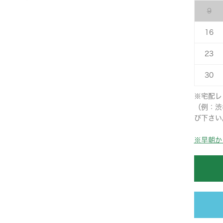
9
16
23
30
※宅配レ
（例：渋
び下さい
※早朝か