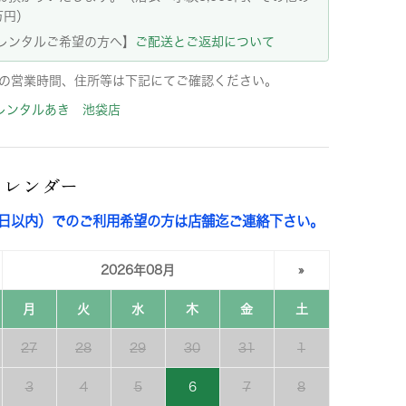
万円）
レンタルご希望の方へ】
ご配送とご返却について
の営業時間、住所等は下記にてご確認ください。
レンタルあき 池袋店
カレンダー
3日以内）でのご利用希望の方は店舗迄ご連絡下さい。
2026年08月
»
月
火
水
木
金
土
27
28
29
30
31
1
3
4
5
6
7
8