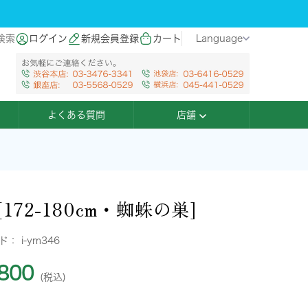
検索
ログイン
新規会員登録
カート
Language
よくある質問
店舗
172-180cm・蜘蛛の巣]
ード：
i-ym346
800
(税込)