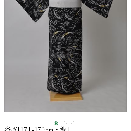
浴衣[171-179cm・龍]