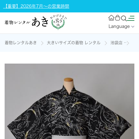
【重要】2026年7月～の営業時間
Language
着物レンタルあき
大きいサイズの着物 レンタル
池袋店
浴