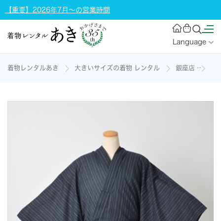
【重要】2026年7月～の営業時間
Language
着物レンタルあき
大きいサイズの着物 レンタル
銀座店
ゆか