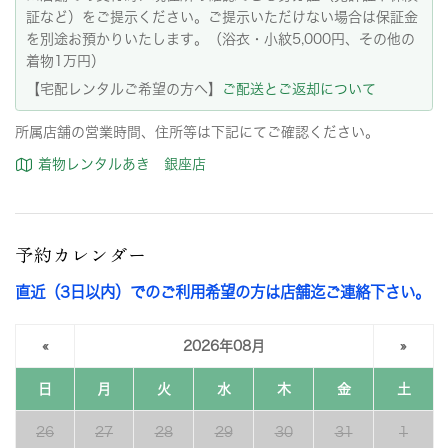
証など）をご提示ください。ご提示いただけない場合は保証金
を別途お預かりいたします。（浴衣・小紋5,000円、その他の
着物1万円）
【宅配レンタルご希望の方へ】
ご配送とご返却について
所属店舗の営業時間、住所等は下記にてご確認ください。
着物レンタルあき 銀座店
予約カレンダー
直近（3日以内）でのご利用希望の方は店舗迄ご連絡下さい。
«
2026年08月
»
日
月
火
水
木
金
土
26
27
28
29
30
31
1