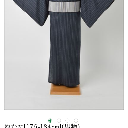
ゆかた[176-184cm](男物)