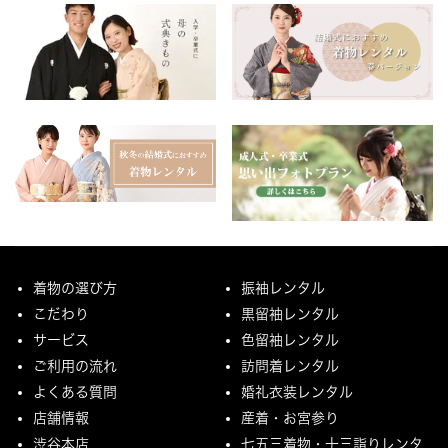
着物の選び方
振袖レンタル
こだわり
黒留袖レンタル
サービス
色留袖レンタル
ご利用の流れ
訪問着レンタル
よくある質問
婚礼衣装レンタル
店舗情報
産着・お宮参り
渋谷本店
七五三着物・十三詣りレンタ