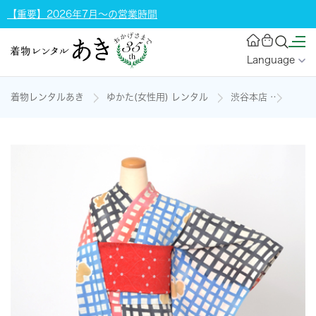
【重要】2026年7月～の営業時間
Language
着物レンタルあき
ゆかた(女性用) レンタル
渋谷本店
浴衣(