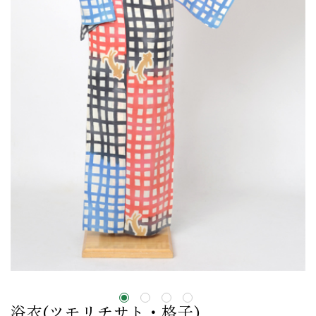
浴衣(ツモリチサト・格子)