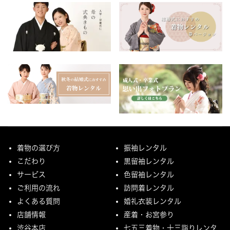
着物の選び方
振袖レンタル
こだわり
黒留袖レンタル
サービス
色留袖レンタル
ご利用の流れ
訪問着レンタル
よくある質問
婚礼衣装レンタル
店舗情報
産着・お宮参り
渋谷本店
七五三着物・十三詣りレンタ