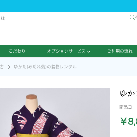
料)
こだわり
オプションサービス
ご利用の流れ
店
ゆかた(みだれ菊)の着物レンタル
ゆか
商品コ
￥8,