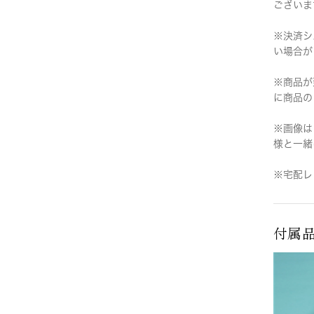
ございま
※決済シ
い場合が
※商品が
に商品の
※画像は
様と一緒
※宅配レ
付属