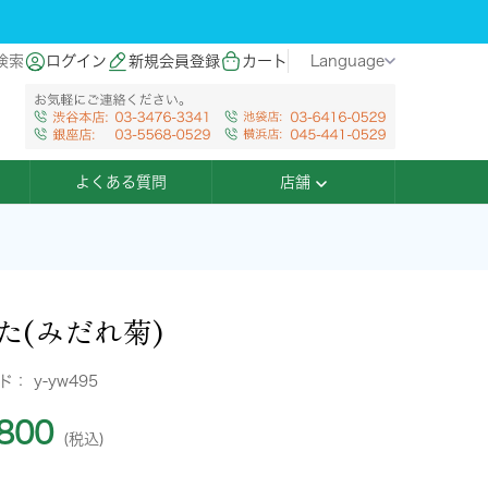
検索
ログイン
新規会員登録
カート
Language
よくある質問
店舗
た(みだれ菊)
ード：
y-yw495
800
(税込)