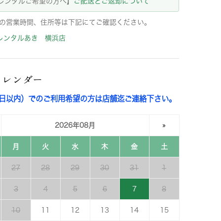
レンタルご希望の方へ】
ご配送とご返却について
の営業時間、住所等は下記にてご確認ください。
レンタルあき 横浜店
カレンダー
3日以内）でのご利用希望の方は店舗迄ご連絡下さい。
2026年08月
»
月
火
水
木
金
土
27
28
29
30
31
1
3
4
5
6
7
8
10
11
12
13
14
15