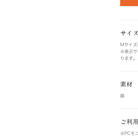
サイ
Mサイズ(
※表示サ
ります。
素材
綿
ご利
※PCモ