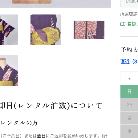
【宅配
所属店舗
着物
予約
直近（
«
日
却日(レンタル泊数)について
26
2
店レンタルの方
9
（ご予約日）または
翌日
にご返却をお願い致します。(計