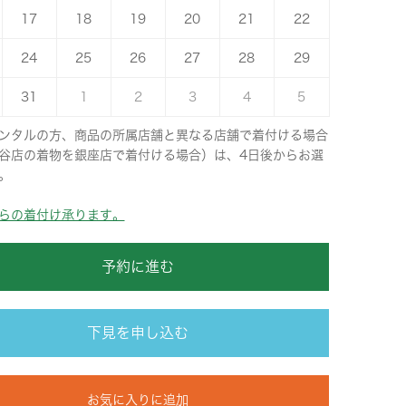
17
18
19
20
21
22
24
25
26
27
28
29
31
1
2
3
4
5
ンタルの方、商品の所属店舗と異なる店舗で着付ける場合
谷店の着物を銀座店で着付ける場合）は、4日後からお選
。
らの着付け承ります。
予約に進む
下見を申し込む
お気に入りに追加