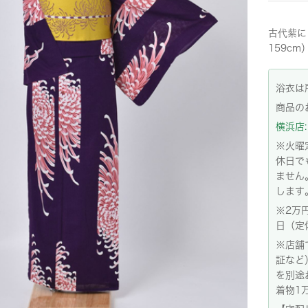
古代紫に
159cm
浴衣は
商品の
横浜店: 
※火曜
休日で
ません
します
※2万
日（定
※店舗
証など
を別途
着物1