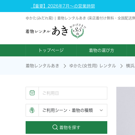
【重要】2026年7月～の営業時間
ゆかた(みだれ菊) | 着物レンタルあき (来店着付け無料・全国配送無
トップページ
着物の選び方
着物レンタルあき
ゆかた(女性用) レンタル
横浜
着物を探す