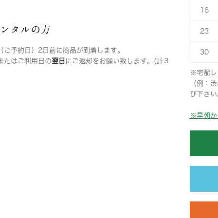
16
レンタルの方
23
（ご予約日）2日前に商品が到着します。
30
またはご利用日の
翌日
にご返却をお願い致します。(計３
※宅配レ
（例：渋
び下さい
※早朝か