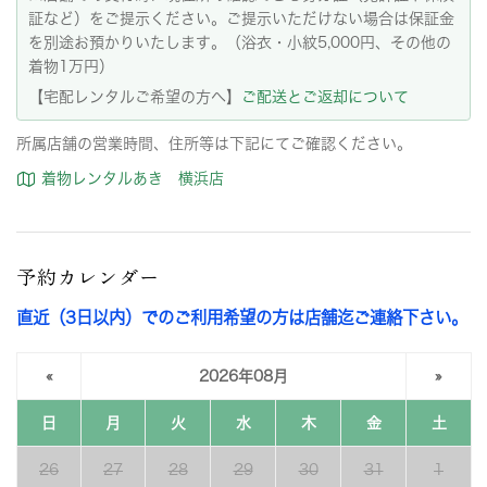
証など）をご提示ください。ご提示いただけない場合は保証金
を別途お預かりいたします。（浴衣・小紋5,000円、その他の
着物1万円）
【宅配レンタルご希望の方へ】
ご配送とご返却について
所属店舗の営業時間、住所等は下記にてご確認ください。
着物レンタルあき 横浜店
予約カレンダー
直近（3日以内）でのご利用希望の方は店舗迄ご連絡下さい。
«
2026年08月
»
日
月
火
水
木
金
土
26
27
28
29
30
31
1