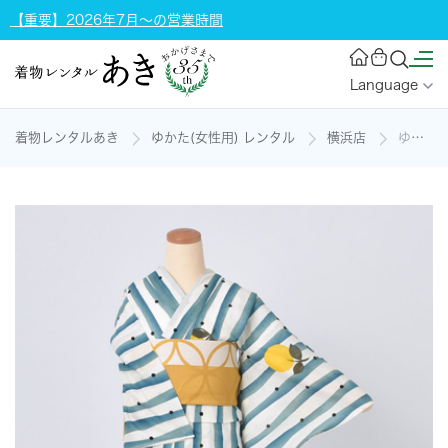
【重要】2026年7月～の営業時間
Language
着物レンタルあき
ゆかた(女性用) レンタル
横浜店
ゆかた(綿絽・たて枠に柚)の着物レンタル