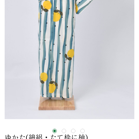
ゆかた(綿絽・たて枠に柚)