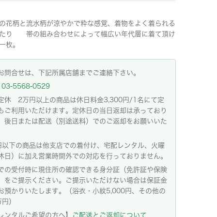
の花柄と流水柄が涼やかで粋な感覚、着物をよく着られる
たり 帯の組み合わせによって幅広い年代層に着て頂け
一枚。
お問合せは、下記所属店舗までご連絡下さい。
03-5568-0529
定休 2万円以上の商品は休日料金3,300円/1名にて定
もご利用いただけます。定休日の当日返却は承っており
。後日または配送（別途送料）でのご返却をお願いいた
。
円以下の商品は他支店での着付け、宅配レンタル、火曜
休日）に加え営業時間外での対応を行っておりません。
での受付時に現住所の確認できる身分証（免許証や保険
）をご提示ください。ご提示いただけない場合は保証金
お預かりいたします。（浴衣・小紋5,000円、その他の
万円）
レンタルご希望の方へ】
ご配送とご返却について