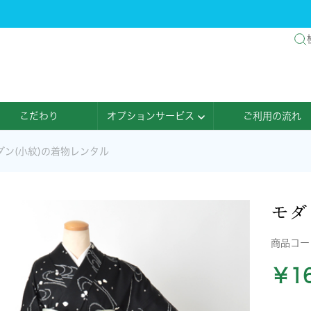
こだわり
オプションサービス
ご利用の流れ
ダン(小紋)の着物レンタル
モダ
商品コ
￥16