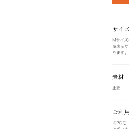
サイ
Mサイズ(
※表示サ
ります。
素材
正絹
ご利
※PCモ