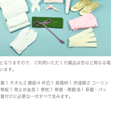
となりますので、ご利用いただく付属品は色など異なる場
います。
下着:1 タオル:2 腰紐:4 衿芯:1 長襦袢:1 伊達締:2 コーリン
 帯板:1 帯止め金具:1 帯枕:1 帯揚・帯締:各1 草履・バッ
 ※着付けに必要な一式すべて含みます。