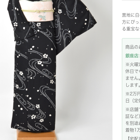
黒地に白
方にぴっ
る重宝な
商品の
銀座店: 
※火曜
休日で
ません
します
※2万
日（定
※店舗
証など
を別途
着物1
【宅配