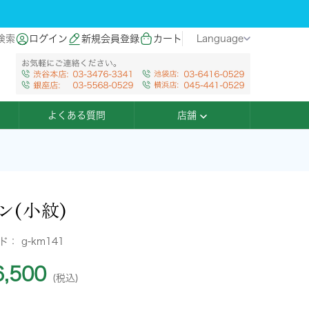
検索
ログイン
新規会員登録
カート
Language
よくある質問
店舗
ン(小紋)
ード：
g-km141
,500
(税込)