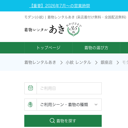
【重要】2026年7月～の営業時間
モダン(小紋) | 着物レンタルあき (来店着付け無料・全国配送無料)
トップページ
着物の選び方
着物レンタルあき
小紋 レンタル
銀座店
モ
着物を探す