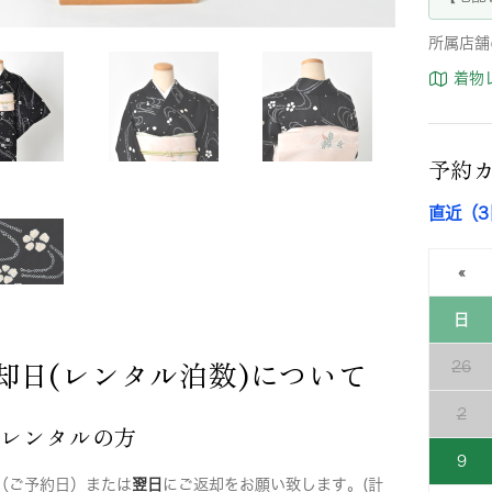
所属店舗
着物
予約
直近（
«
日
却日(レンタル泊数)について
26
2
店レンタルの方
9
（ご予約日）または
翌日
にご返却をお願い致します。(計