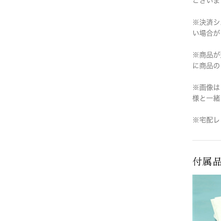
ございま
※決済シ
い場合が
※商品が
に商品の
※画像は
様と一緒
※宅配レ
付属