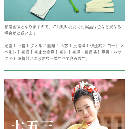
参考画像となりますので、ご利用いただく付属品は色など異なる
場合がございます。
足袋:1 下着:1 タオル:2 腰紐:4 衿芯:1 長襦袢:1 伊達締:2 コーリン
ベルト:1 帯板:1 帯止め金具:1 帯枕:1 帯揚・帯締:各1 草履・バッ
ク:各1 ※着付けに必要な一式すべて含みます。