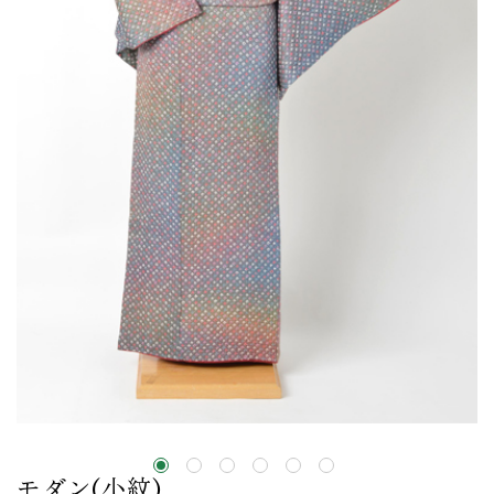
モダン(小紋)