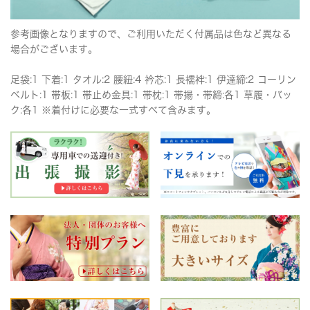
参考画像となりますので、ご利用いただく付属品は色など異なる
場合がございます。
足袋:1 下着:1 タオル:2 腰紐:4 衿芯:1 長襦袢:1 伊達締:2 コーリン
ベルト:1 帯板:1 帯止め金具:1 帯枕:1 帯揚・帯締:各1 草履・バッ
ク:各1 ※着付けに必要な一式すべて含みます。