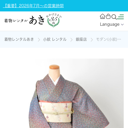
【重要】2026年7月～の営業時間
Language
着物レンタルあき
小紋 レンタル
銀座店
モダン(小紋)の着物レンタル