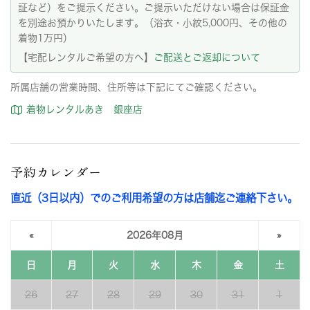
証など）をご提示ください。ご提示いただけない場合は保証金
を別途お預かりいたします。（浴衣・小紋5,000円、その他の
着物1万円）
【宅配レンタルご希望の方へ】
ご配送とご返却について
所属店舗の営業時間、住所等は下記にてご確認ください。
着物レンタルあき 銀座店
予約カレンダー
直近（3日以内）でのご利用希望の方は店舗迄ご連絡下さい。
«
2026年08月
»
日
月
火
水
木
金
土
26
27
28
29
30
31
1