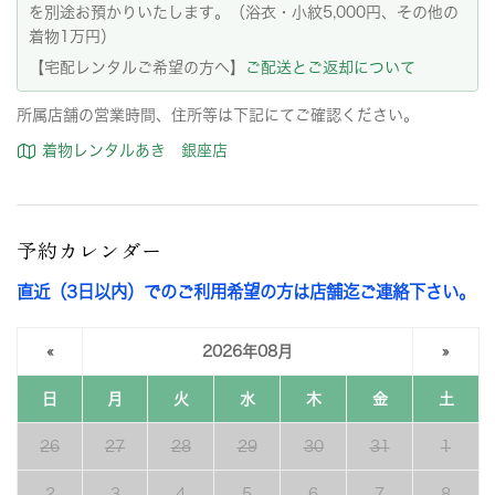
を別途お預かりいたします。（浴衣・小紋5,000円、その他の
着物1万円）
【宅配レンタルご希望の方へ】
ご配送とご返却について
所属店舗の営業時間、住所等は下記にてご確認ください。
着物レンタルあき 銀座店
予約カレンダー
直近（3日以内）でのご利用希望の方は店舗迄ご連絡下さい。
«
2026年08月
»
日
月
火
水
木
金
土
26
27
28
29
30
31
1
2
3
4
5
6
7
8