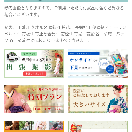
参考画像となりますので、ご利用いただく付属品は色など異なる
場合がございます。
足袋:1 下着:1 タオル:2 腰紐:4 衿芯:1 長襦袢:1 伊達締:2 コーリン
ベルト:1 帯板:1 帯止め金具:1 帯枕:1 帯揚・帯締:各1 草履・バッ
ク:各1 ※着付けに必要な一式すべて含みます。