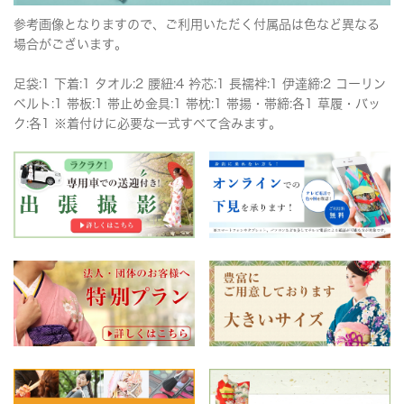
参考画像となりますので、ご利用いただく付属品は色など異なる
場合がございます。
足袋:1 下着:1 タオル:2 腰紐:4 衿芯:1 長襦袢:1 伊達締:2 コーリン
ベルト:1 帯板:1 帯止め金具:1 帯枕:1 帯揚・帯締:各1 草履・バッ
ク:各1 ※着付けに必要な一式すべて含みます。