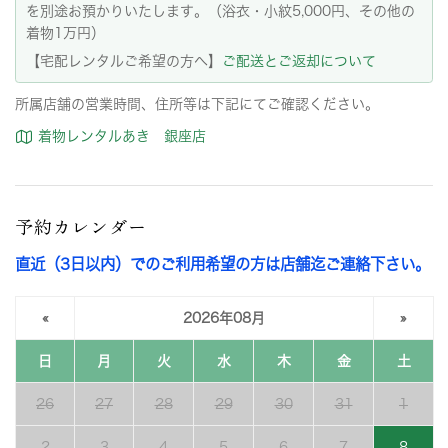
を別途お預かりいたします。（浴衣・小紋5,000円、その他の
着物1万円）
【宅配レンタルご希望の方へ】
ご配送とご返却について
所属店舗の営業時間、住所等は下記にてご確認ください。
着物レンタルあき 銀座店
予約カレンダー
直近（3日以内）でのご利用希望の方は店舗迄ご連絡下さい。
«
2026年08月
»
日
月
火
水
木
金
土
26
27
28
29
30
31
1
2
3
4
5
6
7
8