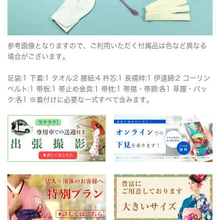
参考画像となりますので、ご利用いただく付属品は色など異なる
場合がございます。
足袋:1 下着:1 タオル:2 腰紐:4 衿芯:1 長襦袢:1 伊達締:2 コーリン
ベルト:1 帯板:1 帯止め金具:1 帯枕:1 帯揚・帯締:各1 草履・バッ
ク:各1 ※着付けに必要な一式すべて含みます。