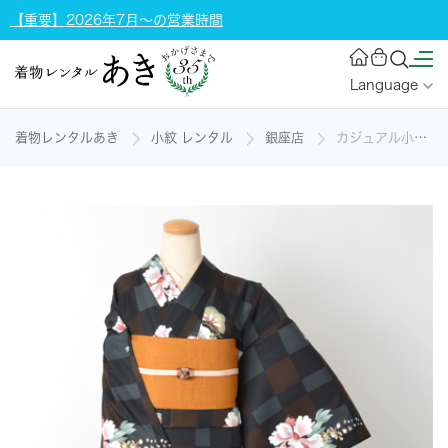
【重要】2026年7月～の営業時間
Language
着物レンタルあき
小紋 レンタル
銀座店
カジュアル小紋(ポリ)の着物レンタル