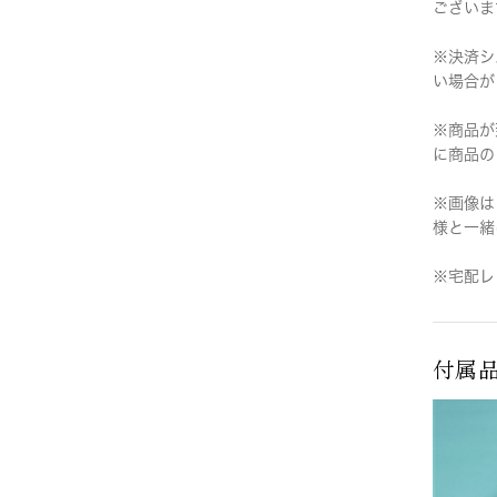
ございま
※決済シ
い場合が
※商品が
に商品の
※画像は
様と一緒
※宅配レ
付属