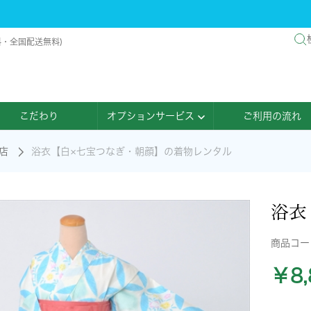
料・全国配送無料)
こだわり
オプションサービス
ご利用の流れ
店
浴衣【白×七宝つなぎ・朝顔】の着物レンタル
浴衣
商品コ
￥8,