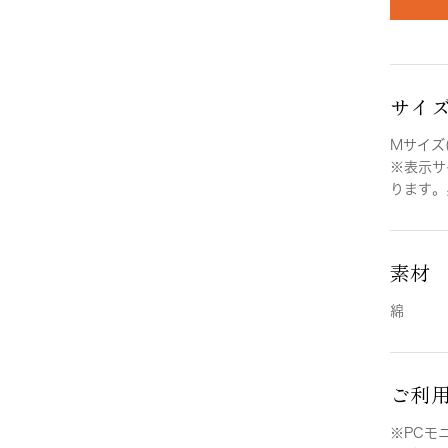
サイ
Mサイズ(
※表示サ
ります。
素材
綿
ご利
※PCモ