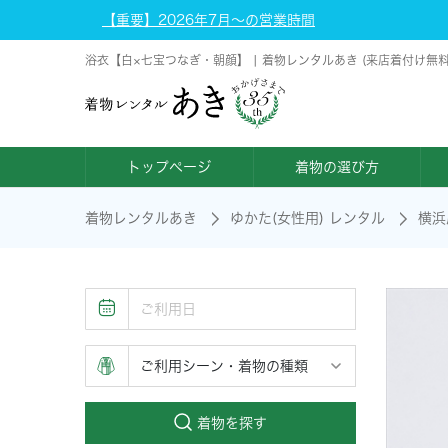
【重要】2026年7月～の営業時間
浴衣【白×七宝つなぎ・朝顔】 | 着物レンタルあき (来店着付け無
トップページ
着物の選び方
着物レンタルあき
ゆかた(女性用) レンタル
横浜
着物を探す