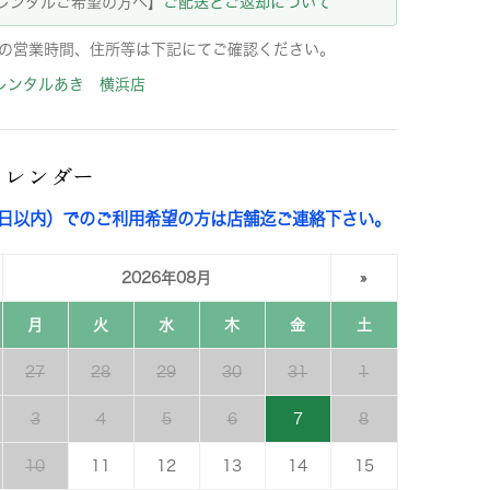
レンタルご希望の方へ】
ご配送とご返却について
の営業時間、住所等は下記にてご確認ください。
レンタルあき 横浜店
カレンダー
3日以内）でのご利用希望の方は店舗迄ご連絡下さい。
2026年08月
»
月
火
水
木
金
土
27
28
29
30
31
1
3
4
5
6
7
8
10
11
12
13
14
15