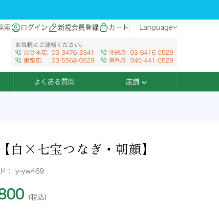
検索
ログイン
新規会員登録
カート
Language
よくある質問
店舗
【白×七宝つなぎ・朝顔】
ード：
y-yw469
800
(税込)