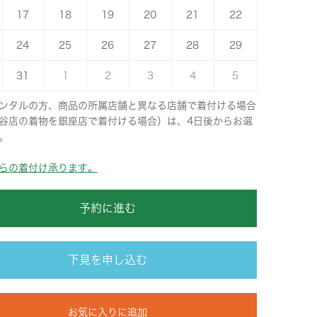
17
18
19
20
21
22
24
25
26
27
28
29
31
1
2
3
4
5
ンタルの方、商品の所属店舗と異なる店舗で着付ける場合
谷店の着物を銀座店で着付ける場合）は、4日後からお選
。
らの着付け承ります。
予約に進む
下見を申し込む
お気に入りに追加