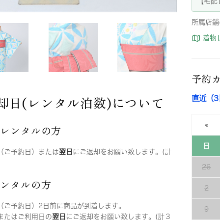
【宅配
所属店舗
着物
予約
却日(レンタル泊数)について
直近（
«
店レンタルの方
日
（ご予約日）または
翌日
にご返却をお願い致します。(計
26
レンタルの方
2
（ご予約日）2日前に商品が到着します。
9
またはご利用日の
翌日
にご返却をお願い致します。(計３