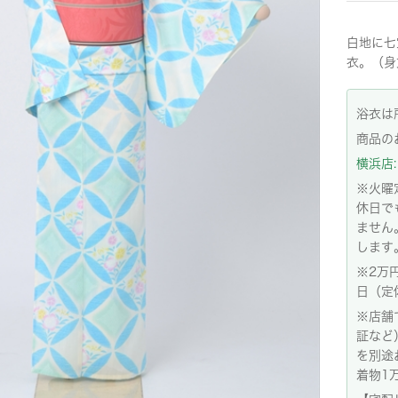
白地に七
衣。（身
浴衣は
商品の
横浜店: 
※火曜
休日で
ません
します
※2万
日（定
※店舗
証など
を別途
着物1