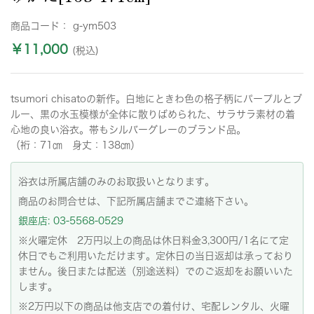
商品コード：
g-ym503
￥11,000
(税込)
tsumori chisatoの新作。白地にときわ色の格子柄にパープルとブ
ルー、黒の水玉模様が全体に散りばめられた、サラサラ素材の着
心地の良い浴衣。帯もシルバーグレーのブランド品。
（裄：71㎝ 身丈：138㎝）
浴衣は所属店舗のみのお取扱いとなります。
商品のお問合せは、下記所属店舗までご連絡下さい。
銀座店: 03-5568-0529
※火曜定休 2万円以上の商品は休日料金3,300円/1名にて定
休日でもご利用いただけます。定休日の当日返却は承っており
ません。後日または配送（別途送料）でのご返却をお願いいた
します。
※2万円以下の商品は他支店での着付け、宅配レンタル、火曜