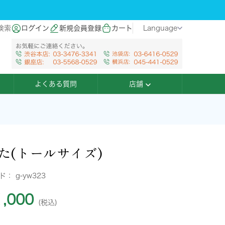
検索
ログイン
新規会員登録
カート
Language
よくある質問
店舗
た(トールサイズ)
ード：
g-yw323
,000
(税込)