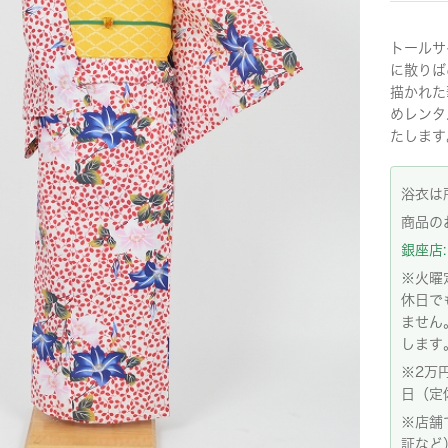
トールサ
に散りば
描かれた
めレンタ
たします
浴衣は
商品の
銀座店: 
※火曜
休日で
ません
します
※2万
日（定
※店舗
証など