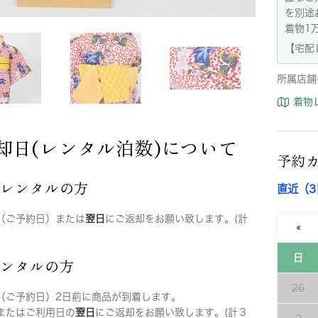
を別途
着物1
【宅配
所属店舗
着物
却日(レンタル泊数)について
予約
店レンタルの方
直近（
（ご予約日）または
翌日
にご返却をお願い致します。(計
«
日
レンタルの方
26
（ご予約日）2日前に商品が到着します。
またはご利用日の
翌日
にご返却をお願い致します。(計３