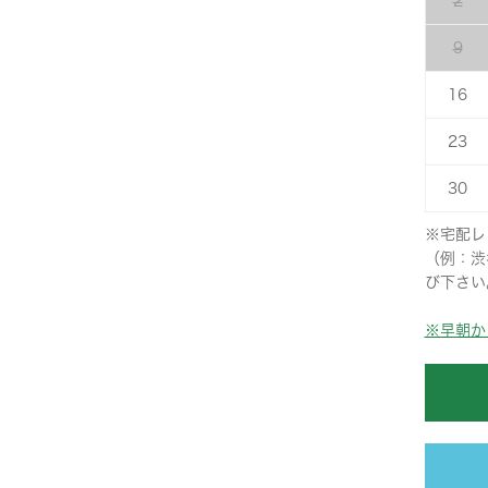
2
9
16
23
30
※宅配レ
（例：渋
び下さい
※早朝か