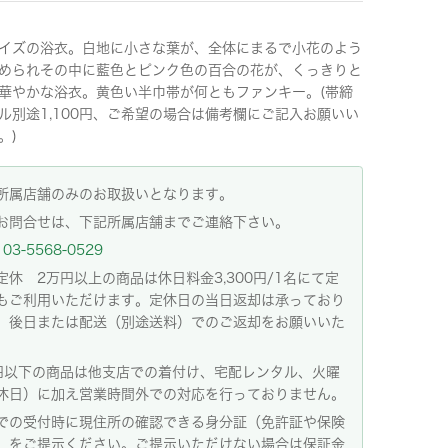
イズの浴衣。白地に小さな葉が、全体にまるで小花のよう
められその中に藍色とピンク色の百合の花が、くっきりと
華やかな浴衣。黄色い半巾帯が何ともファンキー。(帯締
ル別途1,100円、ご希望の場合は備考欄にご記入お願いい
。)
所属店舗のみのお取扱いとなります。
お問合せは、下記所属店舗までご連絡下さい。
03-5568-0529
定休 2万円以上の商品は休日料金3,300円/1名にて定
もご利用いただけます。定休日の当日返却は承っており
。後日または配送（別途送料）でのご返却をお願いいた
。
円以下の商品は他支店での着付け、宅配レンタル、火曜
休日）に加え営業時間外での対応を行っておりません。
での受付時に現住所の確認できる身分証（免許証や保険
）をご提示ください。ご提示いただけない場合は保証金