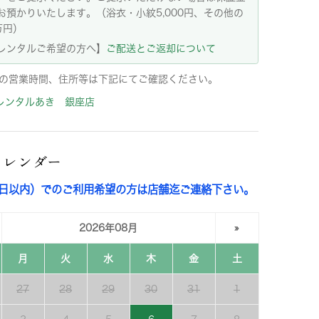
お預かりいたします。（浴衣・小紋5,000円、その他の
万円）
レンタルご希望の方へ】
ご配送とご返却について
の営業時間、住所等は下記にてご確認ください。
レンタルあき 銀座店
カレンダー
3日以内）でのご利用希望の方は店舗迄ご連絡下さい。
2026年08月
»
月
火
水
木
金
土
27
28
29
30
31
1