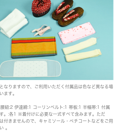
となりますので、ご利用いただく付属品は色など異なる場
います。
 腰紐:2 伊達締:1 コーリンベルト:1 帯板:1 半幅帯:1 付属
す。:各1 ※着付けに必要な一式すべて含みます。ただ
は付きませんので、キャミソール・ペチコートなどをご用
い 。