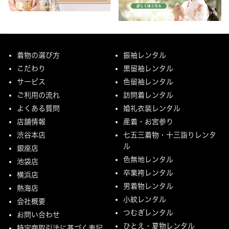
着物の選び方
振袖レンタル
こだわり
黒留袖レンタル
サービス
色留袖レンタル
ご利用の流れ
訪問着レンタル
よくある質問
婚礼衣装レンタル
店舗情報
産着・お宮参り
渋谷本店
七五三着物・十三詣りレンタ
ル
銀座店
色無地レンタル
池袋店
卒業袴レンタル
横浜店
男着物レンタル
熱海店
小紋レンタル
会社概要
つむぎレンタル
お問い合わせ
ひとえ・夏物レンタル
特定商取引法に基づく表記