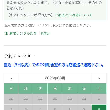
を別途お預かりいたします。（浴衣・小紋5,000円、その他の
着物1万円）
【宅配レンタルご希望の方へ】
ご配送とご返却について
所属店舗の営業時間、住所等は下記にてご確認ください。
着物レンタルあき 池袋店
予約カレンダー
直近（3日以内）でのご利用希望の方は店舗迄ご連絡下さい。
«
2026年08月
»
日
月
火
水
木
金
土
26
27
28
29
30
31
1
2
3
4
5
6
7
8