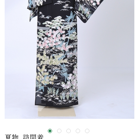
夏物_訪問着