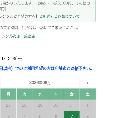
お預かりいたします。（浴衣・小紋5,000円、その他の
万円）
レンタルご希望の方へ】
ご配送とご返却について
の営業時間、住所等は下記にてご確認ください。
レンタルあき 銀座店
カレンダー
3日以内）でのご利用希望の方は店舗迄ご連絡下さい。
2026年08月
»
月
火
水
木
金
土
27
28
29
30
31
1
3
4
5
6
7
8