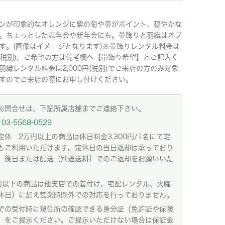
ンが印象的なオレンジに紫の菊や帯がポイント、穏やかな
。ちょっとした忘年会や新年会にも。帯飾りと羽織はオプ
す。(画像はイメージとなります)※帯飾りレンタル料金は
0円(税別)、ご希望の方は備考欄へ【帯飾り希望】とご記入く
羽織レンタル料金は2,000円(税別)でご来店の方のみ対象
すのでご来店の際にお申し付けください。
お問合せは、下記所属店舗までご連絡下さい。
03-5568-0529
定休 2万円以上の商品は休日料金3,300円/1名にて定
もご利用いただけます。定休日の当日返却は承っており
。後日または配送（別途送料）でのご返却をお願いいた
。
円以下の商品は他支店での着付け、宅配レンタル、火曜
休日）に加え営業時間外での対応を行っておりません。
での受付時に現住所の確認できる身分証（免許証や保険
）をご提示ください。ご提示いただけない場合は保証金