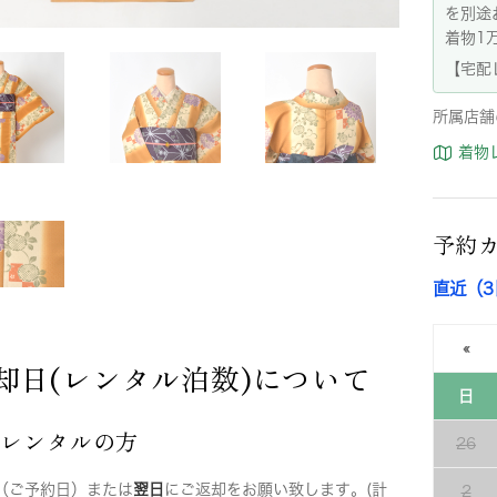
を別途
着物1
【宅配
所属店舗
着物
予約
直近（
«
却日(レンタル泊数)について
日
店レンタルの方
26
（ご予約日）または
翌日
にご返却をお願い致します。(計
2