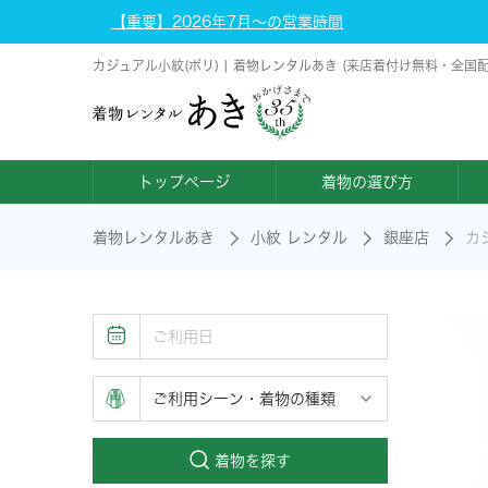
【重要】2026年7月～の営業時間
カジュアル小紋(ポリ) | 着物レンタルあき (来店着付け無料・全国
トップページ
着物の選び方
着物レンタルあき
小紋 レンタル
銀座店
カ
着物を探す