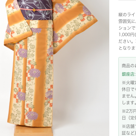
縦のライ
雰囲気に
ションで
1,00
ださい。
となりま
商品の
銀座店: 
※火曜
休日で
ません
します
※2万
日（定
※店舗
証など