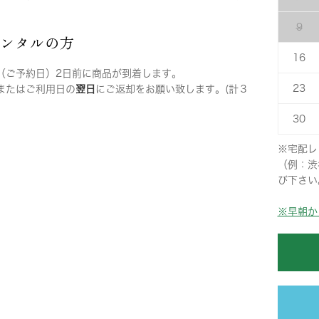
9
レンタルの方
16
（ご予約日）2日前に商品が到着します。
23
またはご利用日の
翌日
にご返却をお願い致します。(計３
30
※宅配レ
（例：渋
び下さい
※早朝か