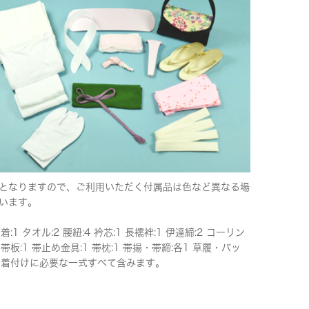
となりますので、ご利用いただく付属品は色など異なる場
います。
下着:1 タオル:2 腰紐:4 衿芯:1 長襦袢:1 伊達締:2 コーリン
 帯板:1 帯止め金具:1 帯枕:1 帯揚・帯締:各1 草履・バッ
 ※着付けに必要な一式すべて含みます。