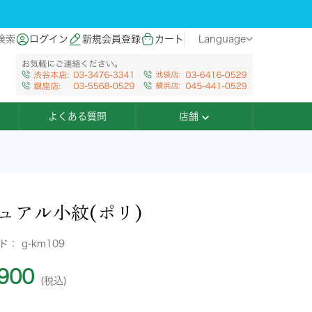
検索
ログイン
新規会員登録
カート
Language
よくある質問
店舗
ュアル小紋(ポリ)
ード：
g-km109
900
(税込)