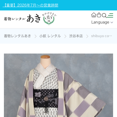
【重要】2026年7月～の営業時間
Language
着物レンタルあき
小紋 レンタル
渋谷本店
shibuya casual［白地の幾何学模様］の着物レンタル