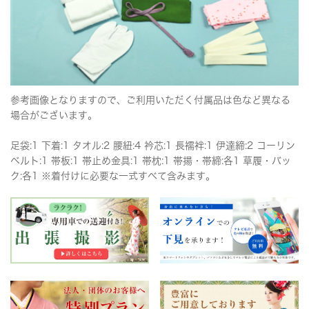
参考画像となりますので、ご利用いただく付属品は色など異なる
場合がございます。
足袋:1 下着:1 タオル:2 腰紐:4 衿芯:1 長襦袢:1 伊達締:2 コーリン
ベルト:1 帯板:1 帯止め金具:1 帯枕:1 帯揚・帯締:各1 草履・バッ
ク:各1 ※着付けに必要な一式すべて含みます。