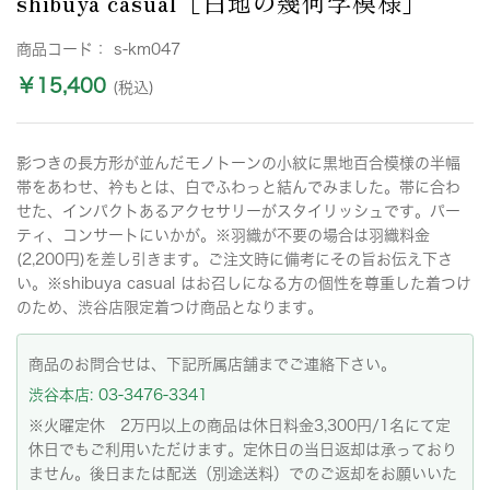
shibuya casual［白地の幾何学模様］
商品コード：
s-km047
￥15,400
(税込)
影つきの長方形が並んだモノトーンの小紋に黒地百合模様の半幅
帯をあわせ、衿もとは、白でふわっと結んでみました。帯に合わ
せた、インパクトあるアクセサリーがスタイリッシュです。パー
ティ、コンサートにいかが。※羽織が不要の場合は羽織料金
(2,200円)を差し引きます。ご注文時に備考にその旨お伝え下さ
い。※shibuya casual はお召しになる方の個性を尊重した着つけ
のため、渋谷店限定着つけ商品となります。
商品のお問合せは、下記所属店舗までご連絡下さい。
渋谷本店: 03-3476-3341
※火曜定休 2万円以上の商品は休日料金3,300円/1名にて定
休日でもご利用いただけます。定休日の当日返却は承っており
ません。後日または配送（別途送料）でのご返却をお願いいた