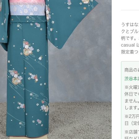
うすはな
クとブル
柄です。
casu
限定着つ
商品の
渋谷本店:
※火曜
休日で
ません
します
※2万
日（定
※店舗
証など