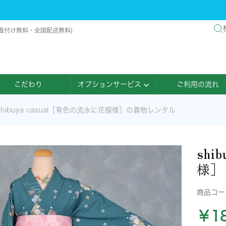
(来店着付け無料・全国配送無料)
こだわり
オプションサービス
ご利用の流れ
shibuya casual［青色の流水に花模様］の着物レンタル
shi
様］
商品コ
￥18