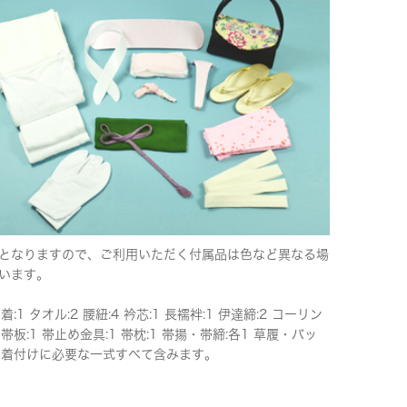
となりますので、ご利用いただく付属品は色など異なる場
います。
下着:1 タオル:2 腰紐:4 衿芯:1 長襦袢:1 伊達締:2 コーリン
 帯板:1 帯止め金具:1 帯枕:1 帯揚・帯締:各1 草履・バッ
 ※着付けに必要な一式すべて含みます。