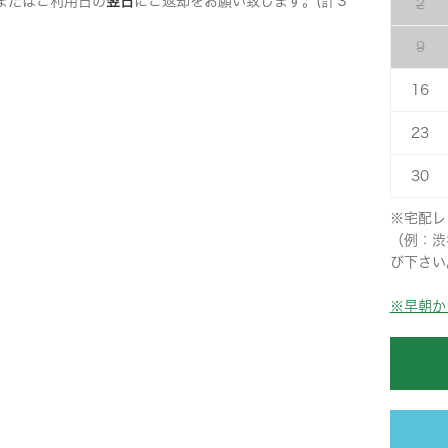
またはご利用日の
翌日
にご返却をお願い致します。(計３
2
9
16
23
30
※宅配レ
（例：渋
び下さい
※早朝か