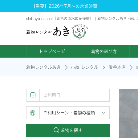
【重要】2026年7月～の営業時間
shibuya casual［青色の流水に花模様］ | 着物レンタルあき 
トップページ
着物の選び方
着物レンタルあき
小紋 レンタル
渋谷本店
着物を探す