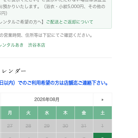
お預かりいたします。（浴衣・小紋5,000円、その他の
万円）
レンタルご希望の方へ】
ご配送とご返却について
の営業時間、住所等は下記にてご確認ください。
レンタルあき 渋谷本店
カレンダー
3日以内）でのご利用希望の方は店舗迄ご連絡下さい。
2026年08月
»
月
火
水
木
金
土
27
28
29
30
31
1