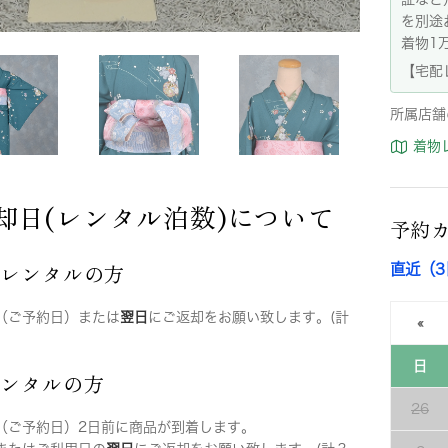
を別途
着物1
【宅配
所属店舗
着物
却日(レンタル泊数)について
予約
店レンタルの方
直近（
（ご予約日）または
翌日
にご返却をお願い致します。(計
«
日
レンタルの方
26
（ご予約日）2日前に商品が到着します。