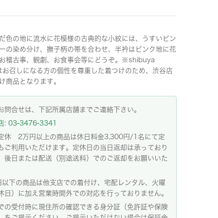
だ色の地に流水に花模様の古典的な小紋には、うすいピン
ーの染め分け、撫子柄の帯を合わせ、半衿はピンク地に花
お稽古事、観劇、お食事会等にどうぞ。※shibuya
al はお召しになる方の個性を尊重した着つけのため、渋谷店
け商品となります。
お問合せは、下記所属店舗までご連絡下さい。
 03-3476-3341
定休 2万円以上の商品は休日料金3,300円/1名にて定
もご利用いただけます。定休日の当日返却は承っており
。後日または配送（別途送料）でのご返却をお願いいた
。
円以下の商品は他支店での着付け、宅配レンタル、火曜
休日）に加え営業時間外での対応を行っておりません。
での受付時に現住所の確認できる身分証（免許証や保険
）をご提示ください。ご提示いただけない場合は保証金