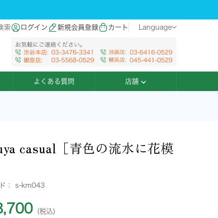
検索
ログイン
新規会員登録
カート
Language
よくある質問
店舗
buya casual［青色の流水に花模
ード：
s-km043
,700
(税込)