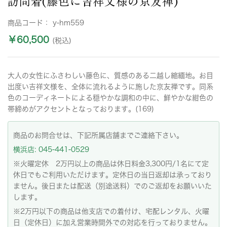
訪問着(藤色に吉祥文様の京友禅)
商品コード：
y-hm559
￥60,500
(税込)
大人の女性にふさわしい藤色に、質感のある二越し縮緬地。お目
出度い吉祥文様を、全体に流れるように施した京友禅です。同系
色のコーディネートによる穏やかな調和の中に、鮮やかな紺色の
帯締めがアクセントとなっております。(169)
商品のお問合せは、下記所属店舗までご連絡下さい。
横浜店: 045-441-0529
※火曜定休 2万円以上の商品は休日料金3,300円/1名にて定
休日でもご利用いただけます。定休日の当日返却は承っており
ません。後日または配送（別途送料）でのご返却をお願いいた
します。
※2万円以下の商品は他支店での着付け、宅配レンタル、火曜
日（定休日）に加え営業時間外での対応を行っておりません。