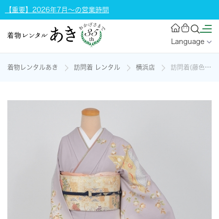
【重要】2026年7月～の営業時間
Language
着物レンタルあき
訪問着 レンタル
横浜店
訪問着(藤色に吉祥文様の京友禅)の着物レンタル