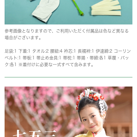
参考画像となりますので、ご利用いただく付属品は色など異なる
場合がございます。
足袋:1 下着:1 タオル:2 腰紐:4 衿芯:1 長襦袢:1 伊達締:2 コーリン
ベルト:1 帯板:1 帯止め金具:1 帯枕:1 帯揚・帯締:各1 草履・バッ
ク:各1 ※着付けに必要な一式すべて含みます。