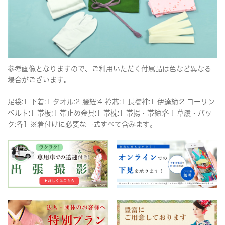
参考画像となりますので、ご利用いただく付属品は色など異なる
場合がございます。
足袋:1 下着:1 タオル:2 腰紐:4 衿芯:1 長襦袢:1 伊達締:2 コーリン
ベルト:1 帯板:1 帯止め金具:1 帯枕:1 帯揚・帯締:各1 草履・バッ
ク:各1 ※着付けに必要な一式すべて含みます。