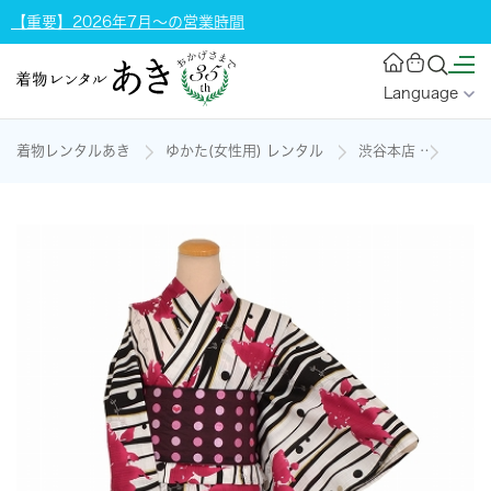
【重要】2026年7月～の営業時間
Language
着物レンタルあき
ゆかた(女性用) レンタル
渋谷本店
浴衣(