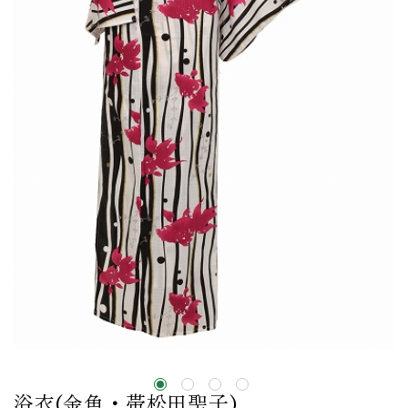
浴衣(金魚・帯松田聖子)