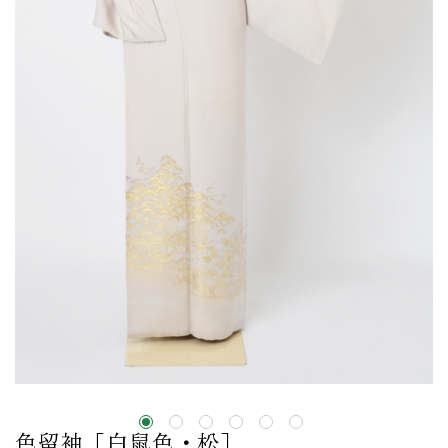
色留袖［白鼠色・松］