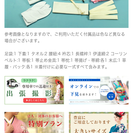
参考画像となりますので、ご利用いただく付属品は色など異なる
場合がございます。
足袋:1 下着:1 タオル:2 腰紐:4 衿芯:1 長襦袢:1 伊達締:2 コーリン
ベルト:1 帯板:1 帯止め金具:1 帯枕:1 帯揚げ・帯締:各1 末広:1 草
履・バック:各1 ※着付けに必要な一式すべて含みます。