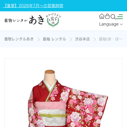
【重要】2026年7月～の営業時間
Language
着物レンタルあき
振袖 レンタル
渋谷本店
振袖(赤・ぼたん)の着物レンタル