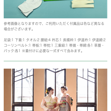
参考画像となりますので、ご利用いただく付属品は色など異なる
場合がございます。
足袋:1 下着:1 タオル:2 腰紐:4 衿芯:1 長襦袢:1 伊達衿:1 伊達締:2
コーリンベルト:1 帯板:1 帯枕:1 三重紐:1 帯揚・帯締:各1 草履・
バック:各1 ※着付けに必要な一式すべて含みます。