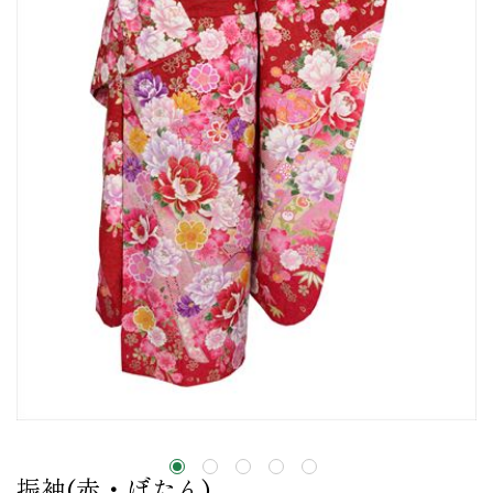
振袖(赤・ぼたん)