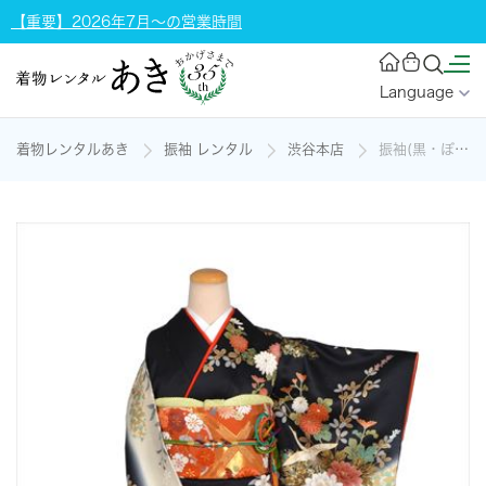
【重要】2026年7月～の営業時間
Language
着物レンタルあき
振袖 レンタル
渋谷本店
振袖(黒・ぼたん)の着物レンタル