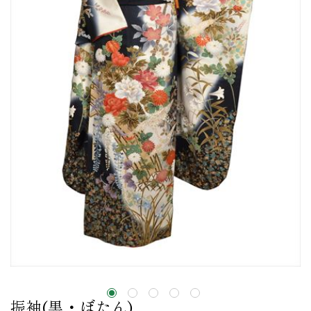
振袖(黒・ぼたん)