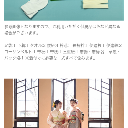
参考画像となりますので、ご利用いただく付属品は色など異なる
場合がございます。
足袋:1 下着:1 タオル:2 腰紐:4 衿芯:1 長襦袢:1 伊達衿:1 伊達締:2
コーリンベルト:1 帯板:1 帯枕:1 三重紐:1 帯揚・帯締:各1 草履・
バック:各1 ※着付けに必要な一式すべて含みます。