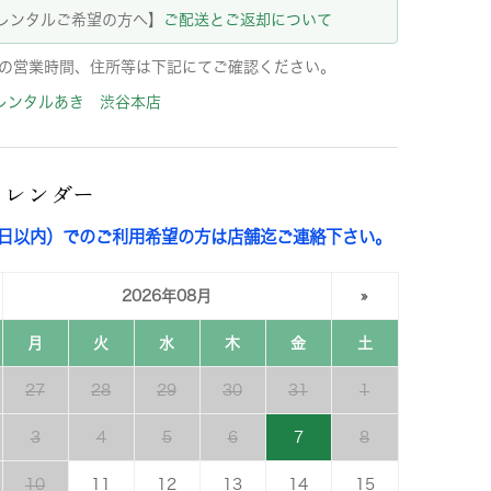
レンタルご希望の方へ】
ご配送とご返却について
の営業時間、住所等は下記にてご確認ください。
レンタルあき 渋谷本店
カレンダー
3日以内）でのご利用希望の方は店舗迄ご連絡下さい。
2026年08月
»
月
火
水
木
金
土
27
28
29
30
31
1
3
4
5
6
7
8
10
11
12
13
14
15