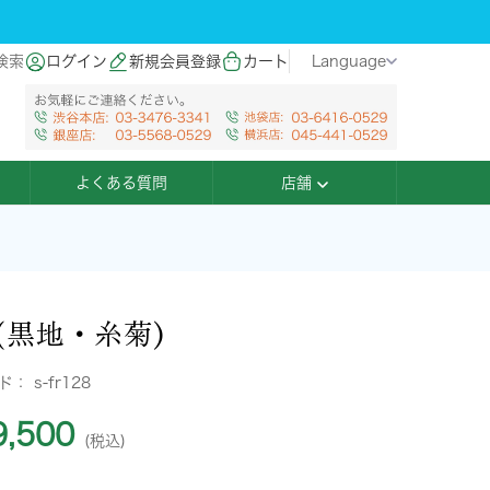
検索
ログイン
新規会員登録
カート
Language
よくある質問
店舗
(黒地・糸菊)
ード：
s-fr128
,500
(税込)