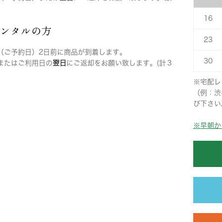
16
レンタルの方
23
（ご予約日）2日前に商品が到着します。
30
またはご利用日の
翌日
にご返却をお願い致します。(計３
※宅配レ
（例：渋
び下さい
※早朝か