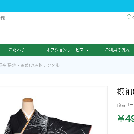
料)
こだわり
オプションサービス
ご利用の流れ
振袖(黒地・糸菊)の着物レンタル
振袖
商品コ
￥49