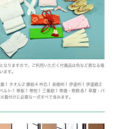
となりますので、ご利用いただく付属品は色など異なる場
います。
着:1 タオル:2 腰紐:4 衿芯:1 長襦袢:1 伊達衿:1 伊達締:2
ルト:1 帯板:1 帯枕:1 三重紐:1 帯揚・帯締:各1 草履・バ
1 ※着付けに必要な一式すべて含みます。