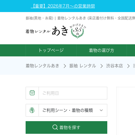
【重要】2026年7月～の営業時間
振袖(黒地・糸菊) | 着物レンタルあき (来店着付け無料・全国配送無
トップページ
着物の選び方
着物レンタルあき
振袖 レンタル
渋谷本店
着物を探す