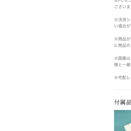
※PCモ
ございま
※決済シ
い場合が
※商品が
に商品の
※画像は
様と一緒
※宅配レ
付属