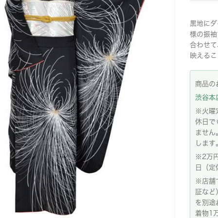
黒地にダ
様の振袖
合わせて
映えるこ
商品の
渋谷本店:
※火曜
休日で
ません
します
※2万
日（定
※店舗
証など
を別途
着物1