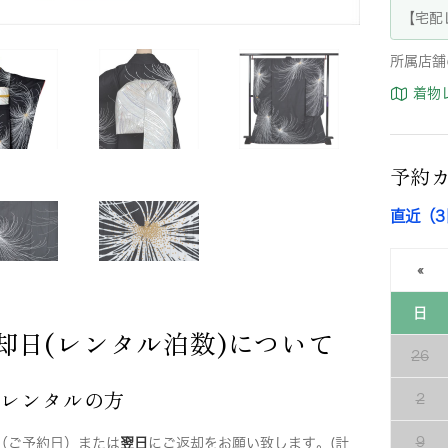
【宅配
所属店舗
着物
予約
直近（
«
日
却日(レンタル泊数)について
26
店レンタルの方
2
9
（ご予約日）または
翌日
にご返却をお願い致します。(計