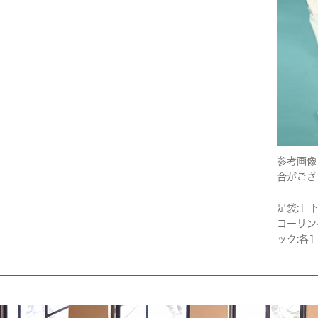
参考画像
合がござ
足袋:1 下
コーリンベ
ック:各