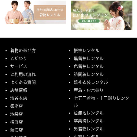
着物の選び方
振袖レンタル
こだわり
黒留袖レンタル
サービス
色留袖レンタル
ご利用の流れ
訪問着レンタル
よくある質問
婚礼衣装レンタル
店舗情報
産着・お宮参り
渋谷本店
七五三着物・十三詣りレンタ
ル
銀座店
色無地レンタル
池袋店
卒業袴レンタル
横浜店
男着物レンタル
熱海店
小紋レンタル