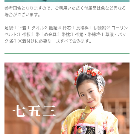
参考画像となりますので、ご利用いただく付属品は色など異なる
場合がございます。
足袋:1 下着:1 タオル:2 腰紐:4 衿芯:1 長襦袢:1 伊達締:2 コーリン
ベルト:1 帯板:1 帯止め金具:1 帯枕:1 帯揚・帯締:各1 草履・バッ
ク:各1 ※着付けに必要な一式すべて含みます。