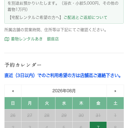
を別途お預かりいたします。（浴衣・小紋5,000円、その他の
着物1万円）
【宅配レンタルご希望の方へ】
ご配送とご返却について
所属店舗の営業時間、住所等は下記にてご確認ください。
着物レンタルあき 銀座店
予約カレンダー
直近（3日以内）でのご利用希望の方は店舗迄ご連絡下さい。
«
2026年08月
»
日
月
火
水
木
金
土
26
27
28
29
30
31
1
2
3
4
5
6
7
8