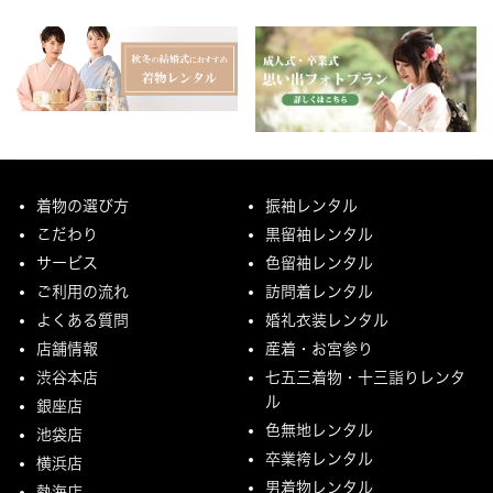
着物の選び方
振袖レンタル
こだわり
黒留袖レンタル
サービス
色留袖レンタル
ご利用の流れ
訪問着レンタル
よくある質問
婚礼衣装レンタル
店舗情報
産着・お宮参り
渋谷本店
七五三着物・十三詣りレンタ
ル
銀座店
色無地レンタル
池袋店
卒業袴レンタル
横浜店
男着物レンタル
熱海店