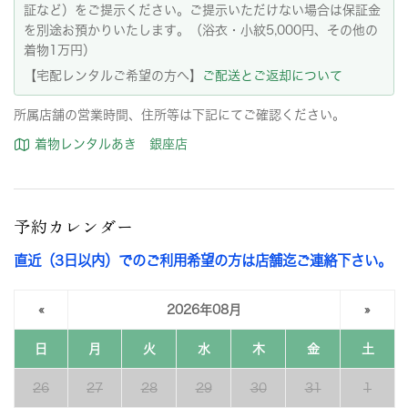
証など）をご提示ください。ご提示いただけない場合は保証金
を別途お預かりいたします。（浴衣・小紋5,000円、その他の
着物1万円）
【宅配レンタルご希望の方へ】
ご配送とご返却について
所属店舗の営業時間、住所等は下記にてご確認ください。
着物レンタルあき 銀座店
予約カレンダー
直近（3日以内）でのご利用希望の方は店舗迄ご連絡下さい。
«
2026年08月
»
日
月
火
水
木
金
土
26
27
28
29
30
31
1