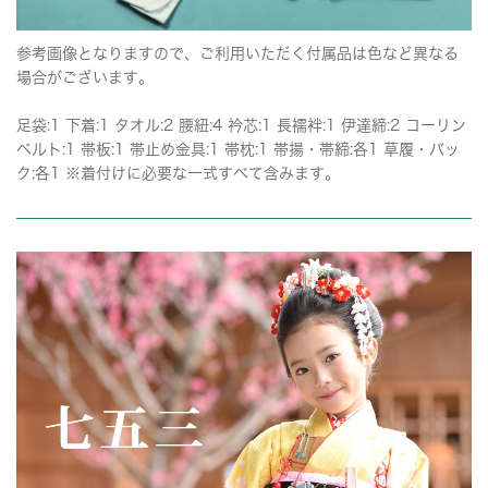
参考画像となりますので、ご利用いただく付属品は色など異なる
場合がございます。
足袋:1 下着:1 タオル:2 腰紐:4 衿芯:1 長襦袢:1 伊達締:2 コーリン
ベルト:1 帯板:1 帯止め金具:1 帯枕:1 帯揚・帯締:各1 草履・バッ
ク:各1 ※着付けに必要な一式すべて含みます。