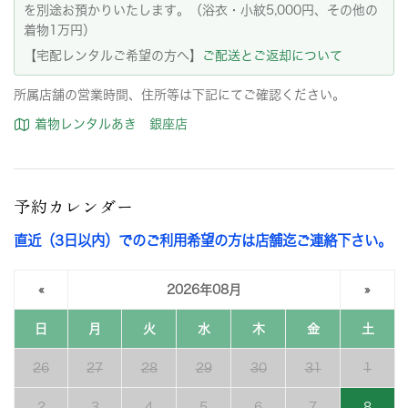
を別途お預かりいたします。（浴衣・小紋5,000円、その他の
着物1万円）
【宅配レンタルご希望の方へ】
ご配送とご返却について
所属店舗の営業時間、住所等は下記にてご確認ください。
着物レンタルあき 銀座店
予約カレンダー
直近（3日以内）でのご利用希望の方は店舗迄ご連絡下さい。
«
2026年08月
»
日
月
火
水
木
金
土
26
27
28
29
30
31
1
2
3
4
5
6
7
8