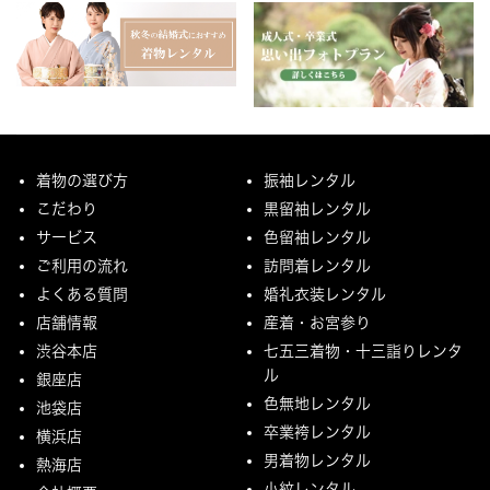
着物の選び方
振袖レンタル
こだわり
黒留袖レンタル
サービス
色留袖レンタル
ご利用の流れ
訪問着レンタル
よくある質問
婚礼衣装レンタル
店舗情報
産着・お宮参り
渋谷本店
七五三着物・十三詣りレンタ
ル
銀座店
色無地レンタル
池袋店
卒業袴レンタル
横浜店
男着物レンタル
熱海店
小紋レンタル