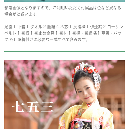
参考画像となりますので、ご利用いただく付属品は色など異なる
場合がございます。
足袋:1 下着:1 タオル:2 腰紐:4 衿芯:1 長襦袢:1 伊達締:2 コーリン
ベルト:1 帯板:1 帯止め金具:1 帯枕:1 帯揚・帯締:各1 草履・バッ
ク:各1 ※着付けに必要な一式すべて含みます。