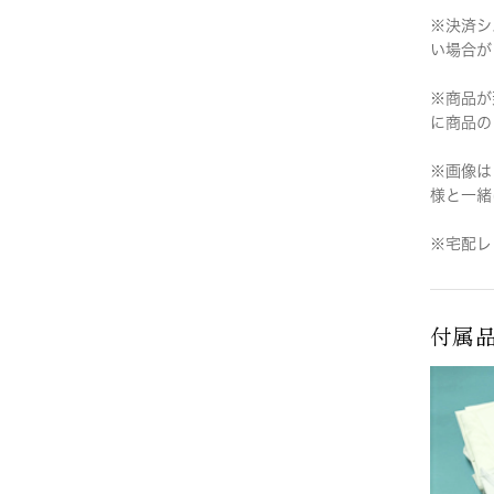
※決済シ
い場合が
※商品が
に商品の
※画像は
様と一緒
※宅配レ
付属