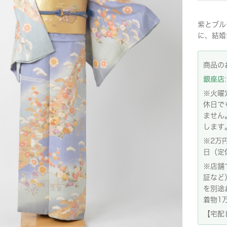
紫とブル
に、結婚
商品の
銀座店: 
※火曜
休日で
ません
します
※2万
日（定
※店舗
証など
を別途
着物1
【宅配