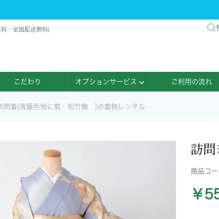
無料・全国配送無料)
こだわり
オプションサービス
ご利用の流れ
訪問着[青藤色地に菊・松竹梅 ]の着物レンタル
訪問
商品コ
￥55