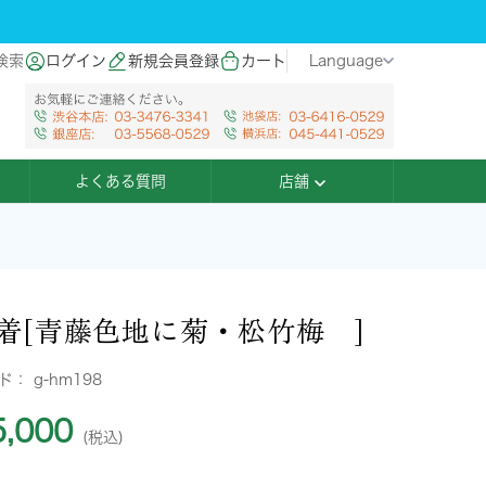
検索
ログイン
新規会員登録
カート
Language
よくある質問
店舗
着[青藤色地に菊・松竹梅 ]
ード：
g-hm198
,000
(税込)