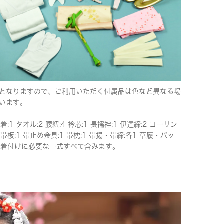
となりますので、ご利用いただく付属品は色など異なる場
います。
下着:1 タオル:2 腰紐:4 衿芯:1 長襦袢:1 伊達締:2 コーリン
 帯板:1 帯止め金具:1 帯枕:1 帯揚・帯締:各1 草履・バッ
 ※着付けに必要な一式すべて含みます。