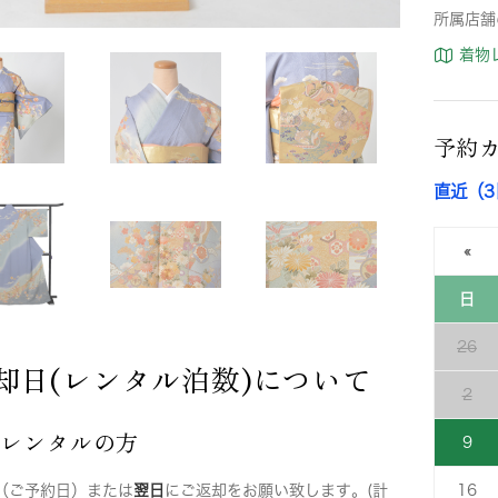
所属店舗
着物
予約
直近（
«
日
26
却日(レンタル泊数)について
2
店レンタルの方
9
（ご予約日）または
翌日
にご返却をお願い致します。(計
16