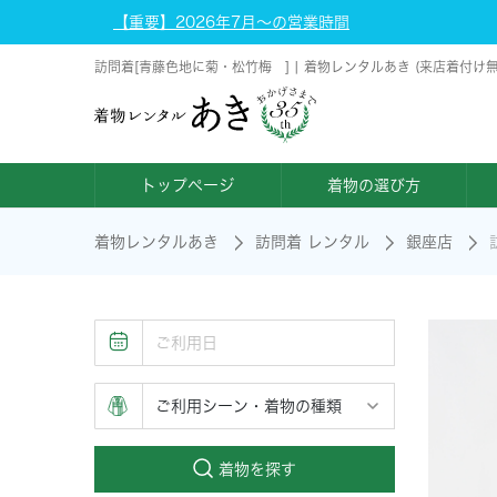
【重要】2026年7月～の営業時間
訪問着[青藤色地に菊・松竹梅 ] | 着物レンタルあき (来店着付け
トップページ
着物の選び方
着物レンタルあき
訪問着 レンタル
銀座店
着物を探す