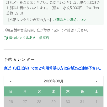
証など）をご提示ください。ご提示いただけない場合は保証金
を別途お預かりいたします。（浴衣・小紋5,000円、その他の
着物1万円）
【宅配レンタルご希望の方へ】
ご配送とご返却について
所属店舗の営業時間、住所等は下記にてご確認ください。
着物レンタルあき 銀座店
予約カレンダー
直近（3日以内）でのご利用希望の方は店舗迄ご連絡下さい。
«
2026年08月
»
日
月
火
水
木
金
土
26
27
28
29
30
31
1