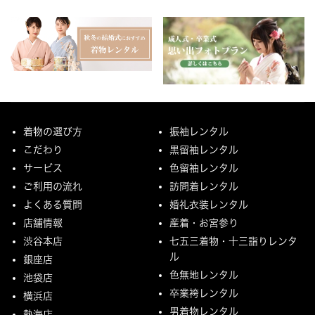
着物の選び方
振袖レンタル
こだわり
黒留袖レンタル
サービス
色留袖レンタル
ご利用の流れ
訪問着レンタル
よくある質問
婚礼衣装レンタル
店舗情報
産着・お宮参り
渋谷本店
七五三着物・十三詣りレンタ
ル
銀座店
色無地レンタル
池袋店
卒業袴レンタル
横浜店
男着物レンタル
熱海店