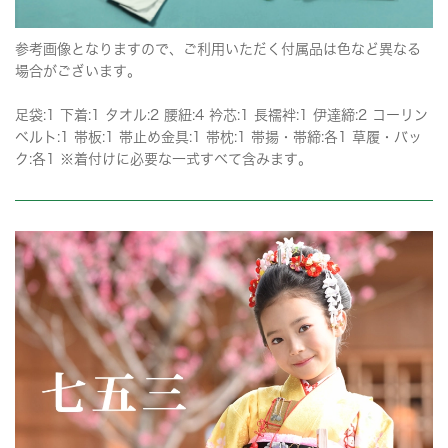
参考画像となりますので、ご利用いただく付属品は色など異なる
場合がございます。
足袋:1 下着:1 タオル:2 腰紐:4 衿芯:1 長襦袢:1 伊達締:2 コーリン
ベルト:1 帯板:1 帯止め金具:1 帯枕:1 帯揚・帯締:各1 草履・バッ
ク:各1 ※着付けに必要な一式すべて含みます。