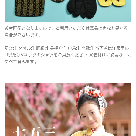
参考画像となりますので、ご利用いただく付属品は色など異なる
場合がございます。
足袋:1 タオル:1 腰紐:4 長襦袢:1 巾着:1 雪駄:1 ※下着は洋服用の
UまたはVネックのシャツをご用意ください ※着付けに必要な一式
すべて含みます。