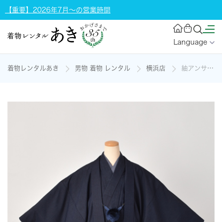
【重要】2026年7月～の営業時間
Language
着物レンタルあき
男物 着物 レンタル
横浜店
紬アンサンブル(濃紺無地)の着物レンタル