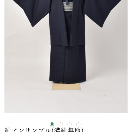
紬アンサンブル(濃紺無地)